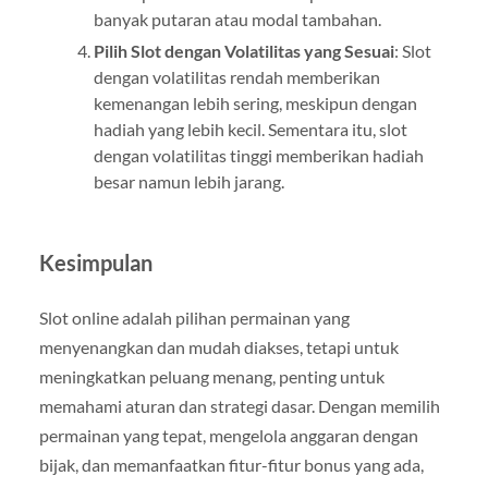
banyak putaran atau modal tambahan.
Pilih Slot dengan Volatilitas yang Sesuai
: Slot
dengan volatilitas rendah memberikan
kemenangan lebih sering, meskipun dengan
hadiah yang lebih kecil. Sementara itu, slot
dengan volatilitas tinggi memberikan hadiah
besar namun lebih jarang.
Kesimpulan
Slot online adalah pilihan permainan yang
menyenangkan dan mudah diakses, tetapi untuk
meningkatkan peluang menang, penting untuk
memahami aturan dan strategi dasar. Dengan memilih
permainan yang tepat, mengelola anggaran dengan
bijak, dan memanfaatkan fitur-fitur bonus yang ada,