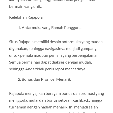
bermain yang unik.
Kelebihan Rajapola
Antarmuka yang Ramah Pengguna
Situs Rajapola memiliki desain antarmuka yang mudah
digunakan, sehingga navigasinya menjadi gampang
untuk pemula maupun pemain yang berpengalaman.
Semua permainan dapat diakses dengan mudah,
sehingga Anda tidak perlu repot mencarinya.
Bonus dan Promosi Menarik
Rajapola menyajikan beragam bonus dan promosi yang
menggoda, mulai dari bonus setoran, cashback, hingga
turnamen dengan hadiah menarik. Ini menjadi salah