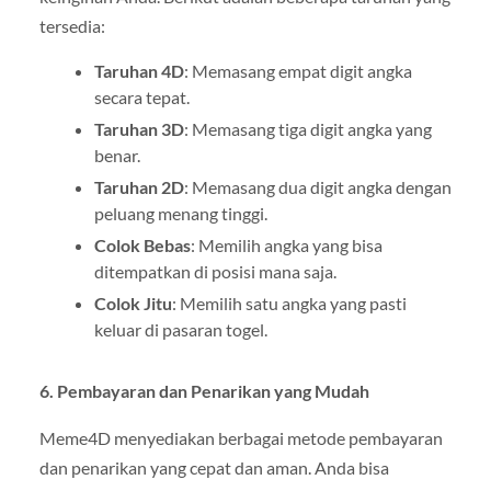
tersedia:
Taruhan 4D
: Memasang empat digit angka
secara tepat.
Taruhan 3D
: Memasang tiga digit angka yang
benar.
Taruhan 2D
: Memasang dua digit angka dengan
peluang menang tinggi.
Colok Bebas
: Memilih angka yang bisa
ditempatkan di posisi mana saja.
Colok Jitu
: Memilih satu angka yang pasti
keluar di pasaran togel.
6. Pembayaran dan Penarikan yang Mudah
Meme4D menyediakan berbagai metode pembayaran
dan penarikan yang cepat dan aman. Anda bisa