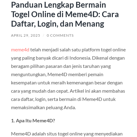
Panduan Lengkap Bermain
Togel Online di Meme4D: Cara
Daftar, Login, dan Menang
APRIL 29, 2025
/
0 COMMENTS
meme4d
telah menjadi salah satu platform togel online
yang paling banyak dicari di Indonesia. Dikenal dengan
beragam pilihan pasaran dan jenis taruhan yang
menguntungkan, Meme4D memberi pemain
kesempatan untuk meraih kemenangan besar dengan
cara yang mudah dan cepat. Artikel ini akan membahas
cara daftar, login, serta bermain di Meme4D untuk
memaksimalkan peluang Anda.
1. Apa Itu Meme4D?
Meme4D adalah situs togel online yang menyediakan