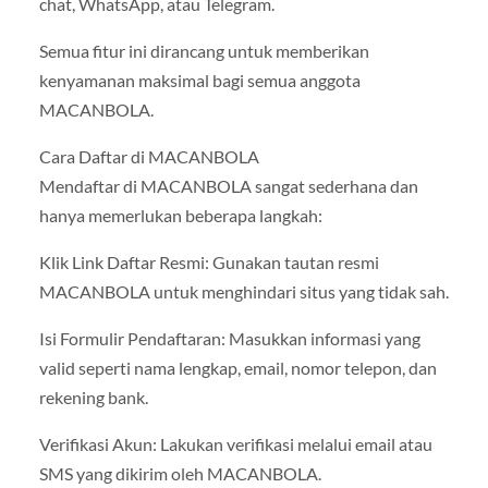
chat, WhatsApp, atau Telegram.
Semua fitur ini dirancang untuk memberikan
kenyamanan maksimal bagi semua anggota
MACANBOLA.
Cara Daftar di MACANBOLA
Mendaftar di MACANBOLA sangat sederhana dan
hanya memerlukan beberapa langkah:
Klik Link Daftar Resmi: Gunakan tautan resmi
MACANBOLA untuk menghindari situs yang tidak sah.
Isi Formulir Pendaftaran: Masukkan informasi yang
valid seperti nama lengkap, email, nomor telepon, dan
rekening bank.
Verifikasi Akun: Lakukan verifikasi melalui email atau
SMS yang dikirim oleh MACANBOLA.