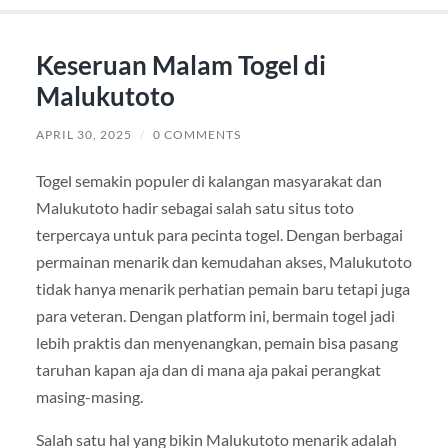
Keseruan Malam Togel di
Malukutoto
APRIL 30, 2025
/
0 COMMENTS
Togel semakin populer di kalangan masyarakat dan
Malukutoto hadir sebagai salah satu situs toto
terpercaya untuk para pecinta togel. Dengan berbagai
permainan menarik dan kemudahan akses, Malukutoto
tidak hanya menarik perhatian pemain baru tetapi juga
para veteran. Dengan platform ini, bermain togel jadi
lebih praktis dan menyenangkan, pemain bisa pasang
taruhan kapan aja dan di mana aja pakai perangkat
masing-masing.
Salah satu hal yang bikin Malukutoto menarik adalah