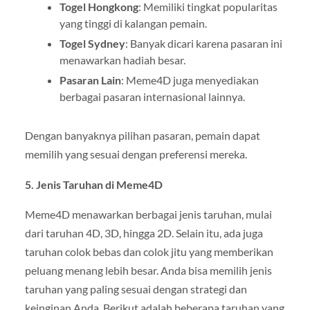
Togel Hongkong
: Memiliki tingkat popularitas
yang tinggi di kalangan pemain.
Togel Sydney
: Banyak dicari karena pasaran ini
menawarkan hadiah besar.
Pasaran Lain
: Meme4D juga menyediakan
berbagai pasaran internasional lainnya.
Dengan banyaknya pilihan pasaran, pemain dapat
memilih yang sesuai dengan preferensi mereka.
5. Jenis Taruhan di Meme4D
Meme4D menawarkan berbagai jenis taruhan, mulai
dari taruhan 4D, 3D, hingga 2D. Selain itu, ada juga
taruhan colok bebas dan colok jitu yang memberikan
peluang menang lebih besar. Anda bisa memilih jenis
taruhan yang paling sesuai dengan strategi dan
keinginan Anda. Berikut adalah beberapa taruhan yang