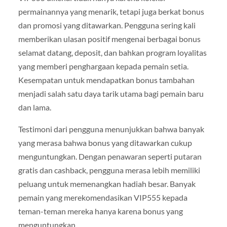
permainannya yang menarik, tetapi juga berkat bonus
dan promosi yang ditawarkan. Pengguna sering kali
memberikan ulasan positif mengenai berbagai bonus
selamat datang, deposit, dan bahkan program loyalitas
yang memberi penghargaan kepada pemain setia.
Kesempatan untuk mendapatkan bonus tambahan
menjadi salah satu daya tarik utama bagi pemain baru
dan lama.
Testimoni dari pengguna menunjukkan bahwa banyak
yang merasa bahwa bonus yang ditawarkan cukup
menguntungkan. Dengan penawaran seperti putaran
gratis dan cashback, pengguna merasa lebih memiliki
peluang untuk memenangkan hadiah besar. Banyak
pemain yang merekomendasikan VIP555 kepada
teman-teman mereka hanya karena bonus yang
menguntungkan.