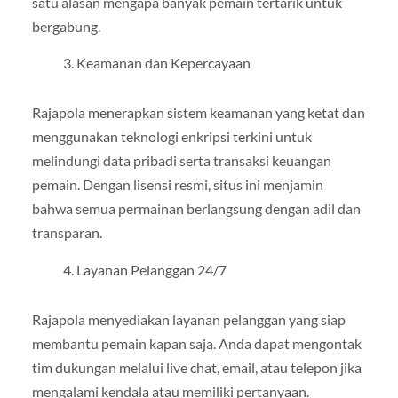
satu alasan mengapa banyak pemain tertarik untuk
bergabung.
Keamanan dan Kepercayaan
Rajapola menerapkan sistem keamanan yang ketat dan
menggunakan teknologi enkripsi terkini untuk
melindungi data pribadi serta transaksi keuangan
pemain. Dengan lisensi resmi, situs ini menjamin
bahwa semua permainan berlangsung dengan adil dan
transparan.
Layanan Pelanggan 24/7
Rajapola menyediakan layanan pelanggan yang siap
membantu pemain kapan saja. Anda dapat mengontak
tim dukungan melalui live chat, email, atau telepon jika
mengalami kendala atau memiliki pertanyaan.