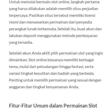
Untuk memulai bermain slot online, langkah pertama
yang harus dilakukan adalah memilih situs perjudian
terpercaya. Pastikan situs tersebut memiliki lisensi
resmi dan menawarkan permainan dari penyedia
perangkat lunak terkemuka. Setelah itu, buat akun dan
lakukan deposit menggunakan metode pembayaran
yang tersedia.
Setelah akun Anda aktif, pilih permainan slot yang ingin
dimainkan. Slot online biasanya memiliki berbagai
tema, mulai dari petualangan hingga fantasi, serta
variasi tingkat kesulitan dan hadiah yang berbeda.
Penting untuk memilih permainan yang sesuai dengan
anggaran dan tingkat kenyamanan Anda.
Fitur-Fitur Umum dalam Permainan Slot