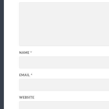
NAME
*
EMAIL
*
WEBSITE