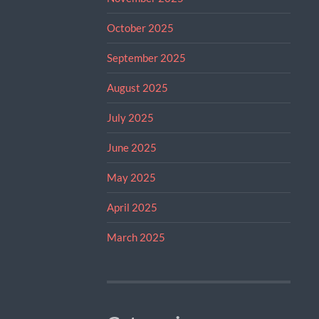
October 2025
September 2025
August 2025
July 2025
June 2025
May 2025
April 2025
March 2025