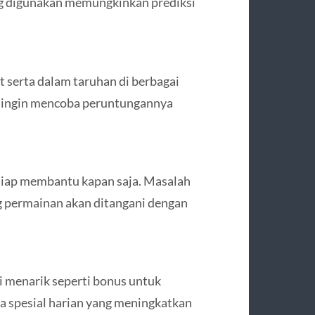
ng digunakan memungkinkan prediksi
t serta dalam taruhan di berbagai
ng ingin mencoba peruntungannya
 siap membantu kapan saja. Masalah
ng permainan akan ditangani dengan
enarik seperti bonus untuk
ra spesial harian yang meningkatkan