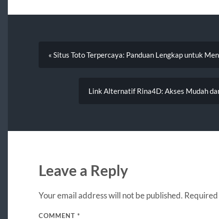
« Situs Toto Terpercaya: Panduan Lengkap untuk Men
Link Alternatif Rina4D: Akses Mudah da
Leave a Reply
Your email address will not be published.
Required 
COMMENT
*