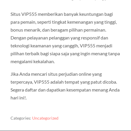
Situs VIP555 memberikan banyak keuntungan bagi
para pemain, seperti tingkat kemenangan yang tinggi,
bonus menarik, dan beragam pilihan permainan.
Dengan pelayanan pelanggan yang responsif dan
teknologi keamanan yang canggih, VIP555 menjadi
pilihan terbaik bagi siapa saja yang ingin menang tanpa
mengalami kekalahan.
Jika Anda mencari situs perjudian online yang
terpercaya, VIP555 adalah tempat yang patut dicoba.
Segera daftar dan dapatkan kesempatan menang Anda
hari ini!.
Categories:
Uncategorized