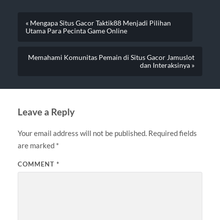
« Mengapa Situs Gacor Taktik88 Menjadi Pilihan
Utama Para Pecinta Game Online
Memahami Komunitas Pemain di Situs Gacor Jamuslot
dan Interaksinya »
Leave a Reply
Your email address will not be published.
Required fields
are marked
*
COMMENT
*