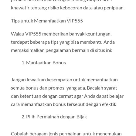
khawatir tentang risiko kebocoran data atau penipuan.
Tips untuk Memanfaatkan VIP555
Walau VIP555 memberikan banyak keuntungan,
terdapat beberapa tips yang bisa membantu Anda
memaksimalkan pengalaman bermain di situs ini:
Manfaatkan Bonus
Jangan lewatkan kesempatan untuk memanfaatkan
semua bonus dan promosi yang ada. Bacalah syarat
dan ketentuan dengan cermat agar Anda dapat belajar
cara memanfaatkan bonus tersebut dengan efektif.
Pilih Permainan dengan Bijak
Cobalah beragam jenis permainan untuk menemukan