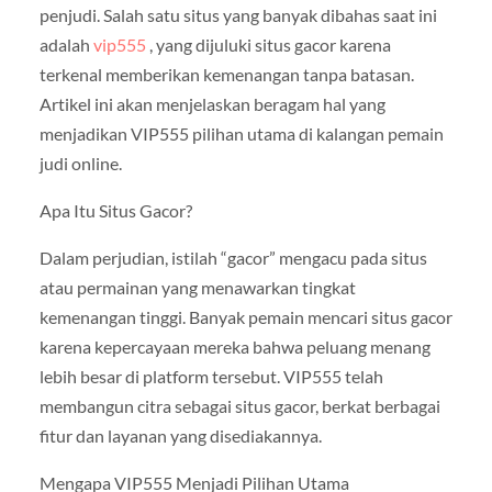
penjudi. Salah satu situs yang banyak dibahas saat ini
adalah
vip555
, yang dijuluki situs gacor karena
terkenal memberikan kemenangan tanpa batasan.
Artikel ini akan menjelaskan beragam hal yang
menjadikan VIP555 pilihan utama di kalangan pemain
judi online.
Apa Itu Situs Gacor?
Dalam perjudian, istilah “gacor” mengacu pada situs
atau permainan yang menawarkan tingkat
kemenangan tinggi. Banyak pemain mencari situs gacor
karena kepercayaan mereka bahwa peluang menang
lebih besar di platform tersebut. VIP555 telah
membangun citra sebagai situs gacor, berkat berbagai
fitur dan layanan yang disediakannya.
Mengapa VIP555 Menjadi Pilihan Utama