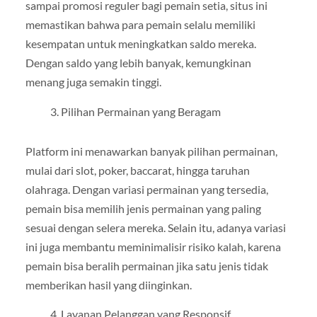
sampai promosi reguler bagi pemain setia, situs ini
memastikan bahwa para pemain selalu memiliki
kesempatan untuk meningkatkan saldo mereka.
Dengan saldo yang lebih banyak, kemungkinan
menang juga semakin tinggi.
Pilihan Permainan yang Beragam
Platform ini menawarkan banyak pilihan permainan,
mulai dari slot, poker, baccarat, hingga taruhan
olahraga. Dengan variasi permainan yang tersedia,
pemain bisa memilih jenis permainan yang paling
sesuai dengan selera mereka. Selain itu, adanya variasi
ini juga membantu meminimalisir risiko kalah, karena
pemain bisa beralih permainan jika satu jenis tidak
memberikan hasil yang diinginkan.
Layanan Pelanggan yang Responsif