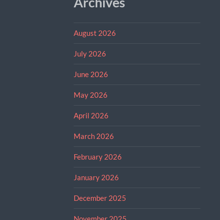
Archives
August 2026
July 2026
June 2026
May 2026
April 2026
March 2026
February 2026
January 2026
December 2025
November 2025