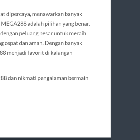
apat dipercaya, menawarkan banyak
MEGA288 adalah pilihan yang benar.
t dengan peluang besar untuk meraih
ng cepat dan aman. Dengan banyak
8 menjadi favorit di kalangan
A288 dan nikmati pengalaman bermain