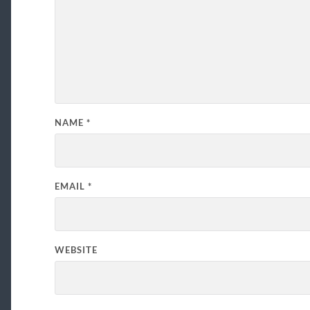
NAME
*
EMAIL
*
WEBSITE