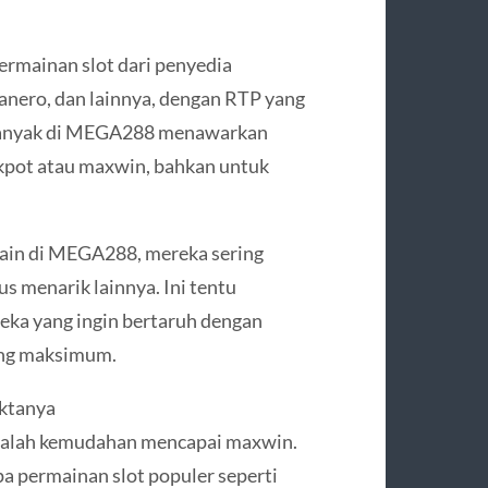
rmainan slot dari penyedia
anero, dan lainnya, dengan RTP yang
rbanyak di MEGA288 menawarkan
ckpot atau maxwin, bahkan untuk
ain di MEGA288, mereka sering
s menarik lainnya. Ini tentu
reka yang ingin bertaruh dengan
ang maksimum.
ktanya
dalah kemudahan mencapai maxwin.
a permainan slot populer seperti