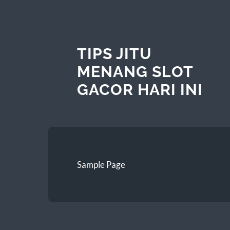
TIPS JITU
MENANG SLOT
GACOR HARI INI
Sample Page