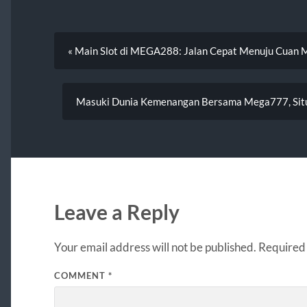
« Main Slot di MEGA288: Jalan Cepat Menuju Cuan 
Masuki Dunia Kemenangan Bersama Mega777, Situs
Leave a Reply
Your email address will not be published.
Required 
COMMENT
*