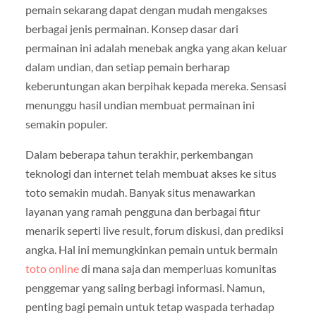
pemain sekarang dapat dengan mudah mengakses
berbagai jenis permainan. Konsep dasar dari
permainan ini adalah menebak angka yang akan keluar
dalam undian, dan setiap pemain berharap
keberuntungan akan berpihak kepada mereka. Sensasi
menunggu hasil undian membuat permainan ini
semakin populer.
Dalam beberapa tahun terakhir, perkembangan
teknologi dan internet telah membuat akses ke situs
toto semakin mudah. Banyak situs menawarkan
layanan yang ramah pengguna dan berbagai fitur
menarik seperti live result, forum diskusi, dan prediksi
angka. Hal ini memungkinkan pemain untuk bermain
toto online
di mana saja dan memperluas komunitas
penggemar yang saling berbagi informasi. Namun,
penting bagi pemain untuk tetap waspada terhadap