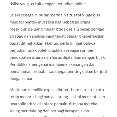
risiko yang terkait dengan perjudian online.
Selain sebagai hiburan, bermain situs toto juga bisa
menjadi bentuk investasi bagi sebagian orang.
Meskipun peluang menang tidak selalu besar, dengan
strategi dan analisis yang tepat, peluang keberhasilan
dapat ditingkatkan. Namun, perlu diingat bahwa
perjudian tidak boleh dijadikan sebagai sumber
pendapatan utama dan harus dijalankan dengan bijak.
Pendidikan mengenai manajemen keuangan dan
pemahaman probabilitas sangat penting dalam berjudi
dengan aman.
Meskipun memiliki aspek hiburan, bermain situs toto
tetap menarik bagi banyak orang. Hal ini menciptakan
rasa solidaritas di antara pemain, di mana mereka
saling mendukung dan berbagi harapan akan