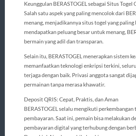
Keunggulan BERASTOGEL sebagai Situs Togel 
Salah satu aspek yang paling mencolok dari B
menang, menjadikannya situs togel yang paling 
mendapatkan peluang besar untuk menang, 
bermain yang adil dan transparan.
Selain itu, BERASTOGEL menerapkan sistem ke
memanfaatkan teknologi enkripsi terkini, selur
terjaga dengan baik. Privasi anggota sangat di
permainan tanpa merasa khawatir.
Deposit QRIS: Cepat, Praktis, dan Aman
BERASTOGEL selalu mengikuti perkembangan t
pembayaran. Saat ini, pemain bisa melakukan de
pembayaran digital yang terhubung dengan berb