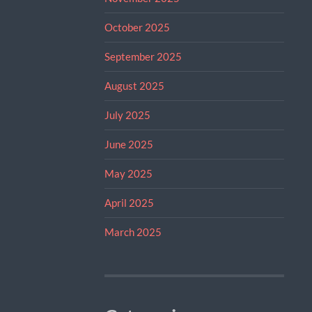
October 2025
September 2025
August 2025
July 2025
June 2025
May 2025
April 2025
March 2025