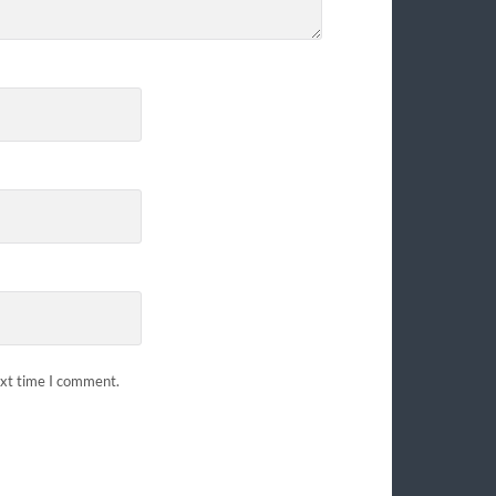
ext time I comment.