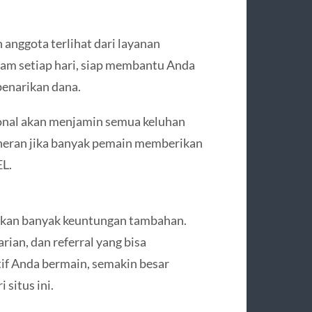
ggota terlihat dari layanan
 jam setiap hari, siap membantu Anda
penarikan dana.
ional akan menjamin semua keluhan
k heran jika banyak pemain memberikan
EL.
an banyak keuntungan tambahan.
ian, dan referral yang bisa
if Anda bermain, semakin besar
situs ini.