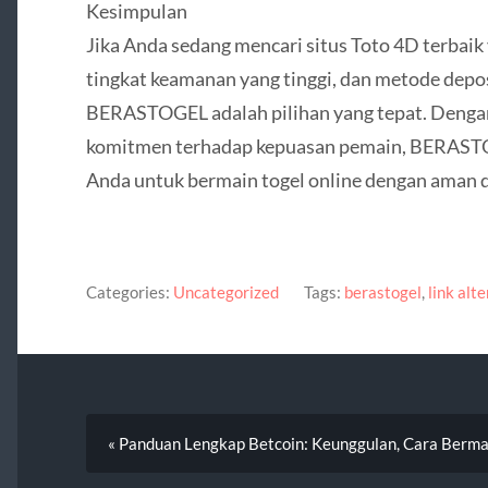
Kesimpulan
Jika Anda sedang mencari situs Toto 4D terbai
tingkat keamanan yang tinggi, dan metode depo
BERASTOGEL adalah pilihan yang tepat. Dengan
komitmen terhadap kepuasan pemain, BERASTO
Anda untuk bermain togel online dengan aman 
Categories:
Uncategorized
Tags:
berastogel
,
link alte
« Panduan Lengkap Betcoin: Keunggulan, Cara Bermain