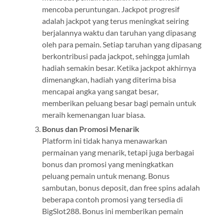
mencoba peruntungan. Jackpot progresif
adalah jackpot yang terus meningkat seiring
berjalannya waktu dan taruhan yang dipasang
oleh para pemain. Setiap taruhan yang dipasang
berkontribusi pada jackpot, sehingga jumlah
hadiah semakin besar. Ketika jackpot akhirnya
dimenangkan, hadiah yang diterima bisa
mencapai angka yang sangat besar,
memberikan peluang besar bagi pemain untuk
meraih kemenangan luar biasa.
Bonus dan Promosi Menarik
Platform ini tidak hanya menawarkan
permainan yang menarik, tetapi juga berbagai
bonus dan promosi yang meningkatkan
peluang pemain untuk menang. Bonus
sambutan, bonus deposit, dan free spins adalah
beberapa contoh promosi yang tersedia di
BigSlot288. Bonus ini memberikan pemain