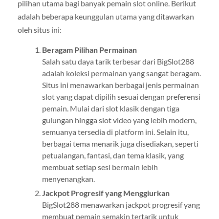
pilihan utama bagi banyak pemain slot online. Berikut
adalah beberapa keunggulan utama yang ditawarkan
oleh situs ini:
Beragam Pilihan Permainan
Salah satu daya tarik terbesar dari BigSlot288
adalah koleksi permainan yang sangat beragam.
Situs ini menawarkan berbagai jenis permainan
slot yang dapat dipilih sesuai dengan preferensi
pemain. Mulai dari slot klasik dengan tiga
gulungan hingga slot video yang lebih modern,
semuanya tersedia di platform ini. Selain itu,
berbagai tema menarik juga disediakan, seperti
petualangan, fantasi, dan tema klasik, yang
membuat setiap sesi bermain lebih
menyenangkan.
Jackpot Progresif yang Menggiurkan
BigSlot288 menawarkan jackpot progresif yang
membuat pemain semakin tertarik untuk