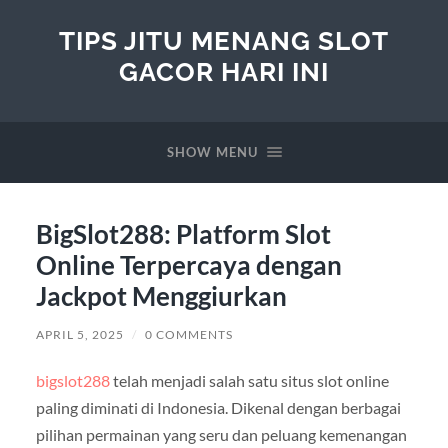
TIPS JITU MENANG SLOT
GACOR HARI INI
SHOW MENU
BigSlot288: Platform Slot
Online Terpercaya dengan
Jackpot Menggiurkan
APRIL 5, 2025
/
0 COMMENTS
bigslot288
telah menjadi salah satu situs slot online
paling diminati di Indonesia. Dikenal dengan berbagai
pilihan permainan yang seru dan peluang kemenangan