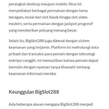
perangkat desktop maupun mobile. Situs ini
menyediakan berbagai permainan dengan tema
beragam, mulai dari slot klasik hingga slot video
modern, serta permainan dengan jackpot progresif
yang memberikan peluang menang besar.
Selain itu, BigSlot288 juga dikenal dengan sistem
keamanan yang terjamin. Platform ini melindungi data
pribadi dan transaksi para pemain dengan teknologi
enkripsi canggih. Ini memastikan bahwa pemain dapat
bermain dengan nyaman tanpa khawatir tentang
keamanan informasi mereka.
Keunggulan BigSlot288
Ada beberapa alasan mengapa BigSlot288 menjadi