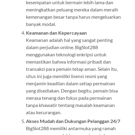
kesempatan untuk bermain lebih lama dan
meningkatkan peluang mereka dalam meraih
kemenangan besar tanpa harus mengeluarkan
banyak modal.
Keamanan dan Kepercayaan
Keamanan adalah hal yang sangat penting
dalam perjudian online. BigSlot288
menggunakan teknologi enkripsi untuk
memastikan bahwa informasi pribadi dan
transaksi para pemain tetap aman. Selain itu,
situs ini juga memiliki lisensi resmi yang
menjamin keadilan dalam setiap permainan
yang disediakan. Dengan begitu, pemain bisa
merasa tenang dan fokus pada permainan
tanpa khawatir tentang masalah keamanan
atau kecurangan.
Akses Mudah dan Dukungan Pelanggan 24/7
BigSlot288 memiliki antarmuka yang ramah