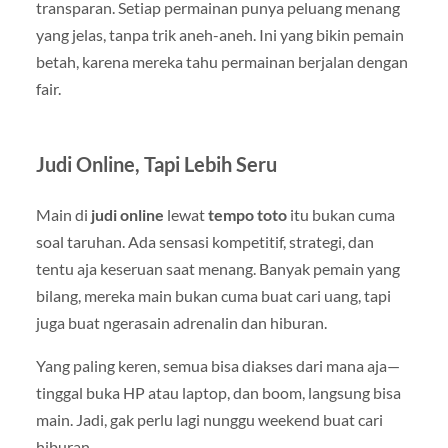
transparan. Setiap permainan punya peluang menang
yang jelas, tanpa trik aneh-aneh. Ini yang bikin pemain
betah, karena mereka tahu permainan berjalan dengan
fair.
Judi Online, Tapi Lebih Seru
Main di
judi online
lewat
tempo toto
itu bukan cuma
soal taruhan. Ada sensasi kompetitif, strategi, dan
tentu aja keseruan saat menang. Banyak pemain yang
bilang, mereka main bukan cuma buat cari uang, tapi
juga buat ngerasain adrenalin dan hiburan.
Yang paling keren, semua bisa diakses dari mana aja—
tinggal buka HP atau laptop, dan boom, langsung bisa
main. Jadi, gak perlu lagi nunggu weekend buat cari
hiburan.