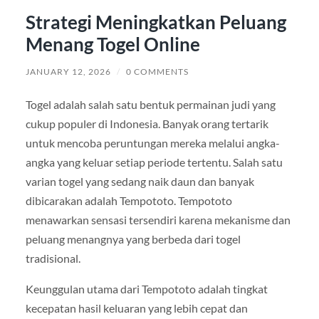
Strategi Meningkatkan Peluang
Menang Togel Online
JANUARY 12, 2026
/
0 COMMENTS
Togel adalah salah satu bentuk permainan judi yang
cukup populer di Indonesia. Banyak orang tertarik
untuk mencoba peruntungan mereka melalui angka-
angka yang keluar setiap periode tertentu. Salah satu
varian togel yang sedang naik daun dan banyak
dibicarakan adalah Tempototo. Tempototo
menawarkan sensasi tersendiri karena mekanisme dan
peluang menangnya yang berbeda dari togel
tradisional.
Keunggulan utama dari Tempototo adalah tingkat
kecepatan hasil keluaran yang lebih cepat dan