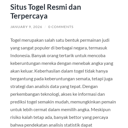
Situs Togel Resmi dan
Terpercaya
JANUARY 9, 2026
/
0 COMMENTS
Togel merupakan salah satu bentuk permainan judi
yang sangat populer di berbagai negara, termasuk
Indonesia. Banyak orang tertarik untuk mencoba
keberuntungan mereka dengan menebak angka yang
akan keluar. Keberhasilan dalam togel tidak hanya
bergantung pada keberuntungan semata, tetapi juga
strategi dan analisis data yang tepat. Dengan
perkembangan teknologi, akses ke informasi dan
prediksi togel semakin mudah, memungkinkan pemain
untuk lebih cermat dalam memilih angka. Meskipun
risiko kalah tetap ada, banyak bettor yang percaya
bahwa pendekatan analisis statistik dapat