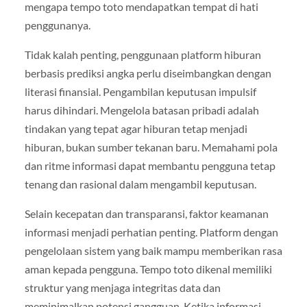
mengapa tempo toto mendapatkan tempat di hati
penggunanya.
Tidak kalah penting, penggunaan platform hiburan
berbasis prediksi angka perlu diseimbangkan dengan
literasi finansial. Pengambilan keputusan impulsif
harus dihindari. Mengelola batasan pribadi adalah
tindakan yang tepat agar hiburan tetap menjadi
hiburan, bukan sumber tekanan baru. Memahami pola
dan ritme informasi dapat membantu pengguna tetap
tenang dan rasional dalam mengambil keputusan.
Selain kecepatan dan transparansi, faktor keamanan
informasi menjadi perhatian penting. Platform dengan
pengelolaan sistem yang baik mampu memberikan rasa
aman kepada pengguna. Tempo toto dikenal memiliki
struktur yang menjaga integritas data dan
meminimalkan potensi gangguan. Ketika informasi