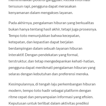
tersusun rapi, pengguna dapat merasakan
kenyamanan dalam mengakses layanan.
Pada akhirnya, pengalaman hiburan yang berkualitas
bukan hanya tentang hasil akhir, tetapi juga prosesnya.
Tempo toto menunjukkan bahwa kecepatan,
ketepatan, dan kepastian dapat berjalan
berdampingan dalam sebuah layanan hiburan
interaktif. Dengan pendekatan yang formal,
terstruktur, dan tetap mengedepankan kehati-hatian,
pengguna dapat menikmati pengalaman hiburan yang
selaras dengan kebutuhan dan preferensi mereka.
Kesimpulannya, di tengah laju perkembangan hiburan
modern, tempo toto hadir sebagai platform dengan
ritme cepat dan penyampaian informasi yang efisien.
Keputusan untuk terlibat dalam aktivitas prediksi