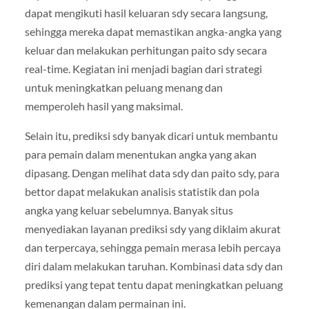
dapat mengikuti hasil keluaran sdy secara langsung,
sehingga mereka dapat memastikan angka-angka yang
keluar dan melakukan perhitungan paito sdy secara
real-time. Kegiatan ini menjadi bagian dari strategi
untuk meningkatkan peluang menang dan
memperoleh hasil yang maksimal.
Selain itu, prediksi sdy banyak dicari untuk membantu
para pemain dalam menentukan angka yang akan
dipasang. Dengan melihat data sdy dan paito sdy, para
bettor dapat melakukan analisis statistik dan pola
angka yang keluar sebelumnya. Banyak situs
menyediakan layanan prediksi sdy yang diklaim akurat
dan terpercaya, sehingga pemain merasa lebih percaya
diri dalam melakukan taruhan. Kombinasi data sdy dan
prediksi yang tepat tentu dapat meningkatkan peluang
kemenangan dalam permainan ini.