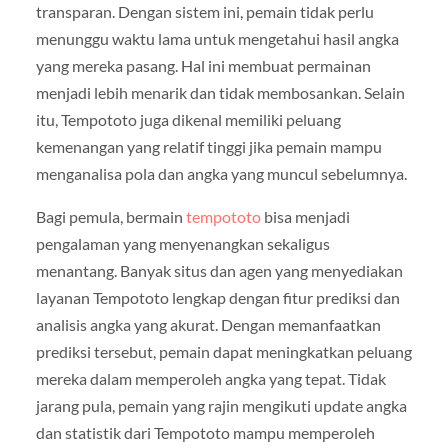
transparan. Dengan sistem ini, pemain tidak perlu
menunggu waktu lama untuk mengetahui hasil angka
yang mereka pasang. Hal ini membuat permainan
menjadi lebih menarik dan tidak membosankan. Selain
itu, Tempototo juga dikenal memiliki peluang
kemenangan yang relatif tinggi jika pemain mampu
menganalisa pola dan angka yang muncul sebelumnya.
Bagi pemula, bermain
tempototo
bisa menjadi
pengalaman yang menyenangkan sekaligus
menantang. Banyak situs dan agen yang menyediakan
layanan Tempototo lengkap dengan fitur prediksi dan
analisis angka yang akurat. Dengan memanfaatkan
prediksi tersebut, pemain dapat meningkatkan peluang
mereka dalam memperoleh angka yang tepat. Tidak
jarang pula, pemain yang rajin mengikuti update angka
dan statistik dari Tempototo mampu memperoleh