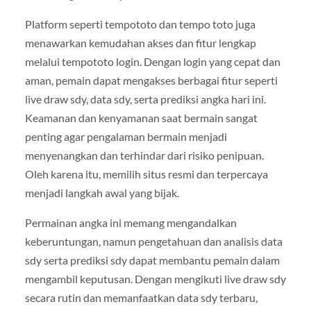
Platform seperti tempototo dan tempo toto juga
menawarkan kemudahan akses dan fitur lengkap
melalui tempototo login. Dengan login yang cepat dan
aman, pemain dapat mengakses berbagai fitur seperti
live draw sdy, data sdy, serta prediksi angka hari ini.
Keamanan dan kenyamanan saat bermain sangat
penting agar pengalaman bermain menjadi
menyenangkan dan terhindar dari risiko penipuan.
Oleh karena itu, memilih situs resmi dan terpercaya
menjadi langkah awal yang bijak.
Permainan angka ini memang mengandalkan
keberuntungan, namun pengetahuan dan analisis data
sdy serta prediksi sdy dapat membantu pemain dalam
mengambil keputusan. Dengan mengikuti live draw sdy
secara rutin dan memanfaatkan data sdy terbaru,