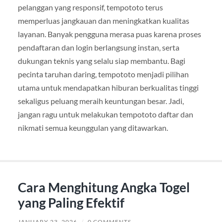
pelanggan yang responsif, tempototo terus
memperluas jangkauan dan meningkatkan kualitas
layanan. Banyak pengguna merasa puas karena proses
pendaftaran dan login berlangsung instan, serta
dukungan teknis yang selalu siap membantu. Bagi
pecinta taruhan daring, tempototo menjadi pilihan
utama untuk mendapatkan hiburan berkualitas tinggi
sekaligus peluang meraih keuntungan besar. Jadi,
jangan ragu untuk melakukan tempototo daftar dan
nikmati semua keunggulan yang ditawarkan.
Cara Menghitung Angka Togel
yang Paling Efektif
JANUARY 23, 2026
/
0 COMMENTS