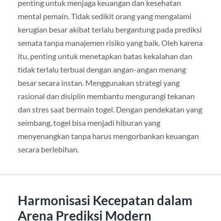
penting untuk menjaga keuangan dan kesehatan
mental pemain. Tidak sedikit orang yang mengalami
kerugian besar akibat terlalu bergantung pada prediksi
semata tanpa manajemen risiko yang baik. Oleh karena
itu, penting untuk menetapkan batas kekalahan dan
tidak terlalu terbuai dengan angan-angan menang
besar secara instan. Menggunakan strategi yang
rasional dan disiplin membantu mengurangi tekanan
dan stres saat bermain togel. Dengan pendekatan yang
seimbang, togel bisa menjadi hiburan yang
menyenangkan tanpa harus mengorbankan keuangan
secara berlebihan.
Harmonisasi Kecepatan dalam
Arena Prediksi Modern