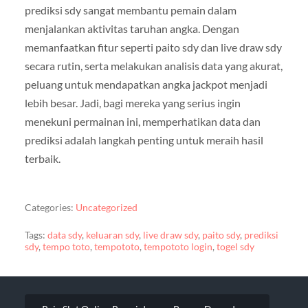
prediksi sdy sangat membantu pemain dalam
menjalankan aktivitas taruhan angka. Dengan
memanfaatkan fitur seperti paito sdy dan live draw sdy
secara rutin, serta melakukan analisis data yang akurat,
peluang untuk mendapatkan angka jackpot menjadi
lebih besar. Jadi, bagi mereka yang serius ingin
menekuni permainan ini, memperhatikan data dan
prediksi adalah langkah penting untuk meraih hasil
terbaik.
Categories:
Uncategorized
Tags:
data sdy
,
keluaran sdy
,
live draw sdy
,
paito sdy
,
prediksi
sdy
,
tempo toto
,
tempototo
,
tempototo login
,
togel sdy