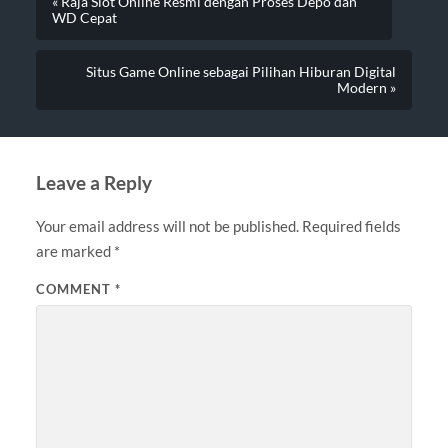
« Raja Slot Online Resmi dengan Proses Depo dan
WD Cepat
Situs Game Online sebagai Pilihan Hiburan Digital
Modern »
Leave a Reply
Your email address will not be published.
Required fields
are marked
*
COMMENT
*