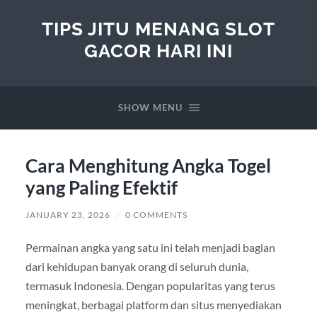
TIPS JITU MENANG SLOT
GACOR HARI INI
SHOW MENU
Cara Menghitung Angka Togel
yang Paling Efektif
JANUARY 23, 2026
/
0 COMMENTS
Permainan angka yang satu ini telah menjadi bagian
dari kehidupan banyak orang di seluruh dunia,
termasuk Indonesia. Dengan popularitas yang terus
meningkat, berbagai platform dan situs menyediakan