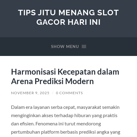
TIPS JITU MENANG SLOT
GACOR HARI INI
SHOW MENU
Harmonisasi Kecepatan dalam
Arena Prediksi Modern
NOVEMBER 9, 2025
/
0 COMMENTS
Dalam era layanan serba cepat, masyarakat semakin
menginginkan akses terhadap hiburan yang praktis
dan efisien. Fenomena ini turut mendorong
pertumbuhan platform berbasis prediksi angka yang