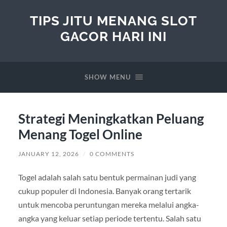
TIPS JITU MENANG SLOT
GACOR HARI INI
SHOW MENU
Strategi Meningkatkan Peluang
Menang Togel Online
JANUARY 12, 2026
/
0 COMMENTS
Togel adalah salah satu bentuk permainan judi yang
cukup populer di Indonesia. Banyak orang tertarik
untuk mencoba peruntungan mereka melalui angka-
angka yang keluar setiap periode tertentu. Salah satu