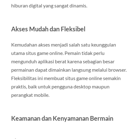
hiburan digital yang sangat dinamis.
Akses Mudah dan Fleksibel
Kemudahan akses menjadi salah satu keunggulan
utama situs game online. Pemain tidak perlu
mengunduh aplikasi berat karena sebagian besar
permainan dapat dimainkan langsung melalui browser.
Fleksibilitas ini membuat situs game online semakin
praktis, baik untuk pengguna desktop maupun
perangkat mobile.
Keamanan dan Kenyamanan Bermain