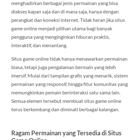
menghadirkan berbagai jenis permainan yang bisa
diakses kapan saja dan di mana saja, hanya dengan
perangkat dan koneksi internet. Tidak heran jika situs
game online menjadi pilihan utama bagi banyak
pengguna yang menginginkan hiburan praktis,
interaktif, dan menantang.
Situs game online tidak hanya menawarkan permainan
biasa, tetapi juga pengalaman bermain yang lebih
imersif. Mulai dari tampilan grafis yang menarik, sistem
permainan yang responsif, hingga fitur komunitas yang
memungkinkan pemain berinteraksi satu sama lain.
Semua elemen tersebut membuat situs game online
terus berkembang dan diminati berbagai kalangan.
Ragam Permainan yang Tersedia di Situs