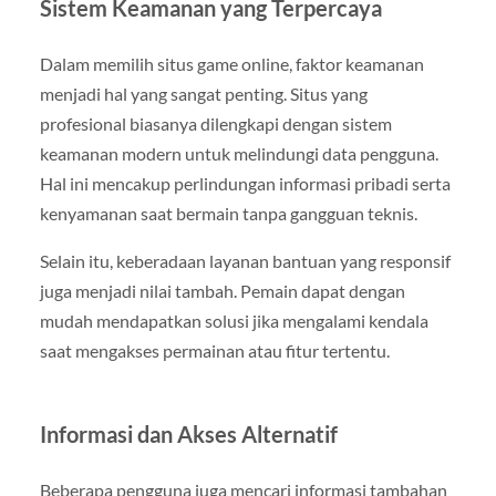
Sistem Keamanan yang Terpercaya
Dalam memilih situs game online, faktor keamanan
menjadi hal yang sangat penting. Situs yang
profesional biasanya dilengkapi dengan sistem
keamanan modern untuk melindungi data pengguna.
Hal ini mencakup perlindungan informasi pribadi serta
kenyamanan saat bermain tanpa gangguan teknis.
Selain itu, keberadaan layanan bantuan yang responsif
juga menjadi nilai tambah. Pemain dapat dengan
mudah mendapatkan solusi jika mengalami kendala
saat mengakses permainan atau fitur tertentu.
Informasi dan Akses Alternatif
Beberapa pengguna juga mencari informasi tambahan