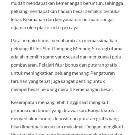
mudah mendapatkan kemenangan beruntun, sehingga
peluang mendapatkan hadiah besar semakin terbuka
lebar. Keamanan dan kenyamanan bermain sangat
dijamin oleh platform terpercaya.
Para pemain harus memahami cara memaksimalkan
peluang di Link Slot Gampang Menang. Strategi utama
adalah memilih game yang sesuai dan menguasai pola
pembayaran. Pelajari fitur bonus dan putaran gratis
untuk meningkatkan peluang menang. Pengaturan
taruhan yang tepat juga sangat penting untuk
memperbesar peluang meraih kemenangan besar.
Kesempatan menang lebih tinggi saat mengikuti
promosi dan bonus yang ditawarkan. Banyak situs
menyediakan bonus deposit dan putaran gratis yang
bisa dimanfaatkan secara maksimal. Dengan mengikuti
tips tersebut, peluang kemenangan semakin besar dan