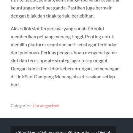
keuntungan berlipat ganda. Pastikan juga bermain
dengan bijak dan tidak terlalu berlebihan.
Akses link slot terpercaya yang sudah terbukti
memberikan peluang menang tinggi. Penting untuk
memilih platform resmi dan berlisensi agar terhindar
dari penipuan. Perluas pengetahuan mengenai game
slot dan terus update strategi agar tetap unggul.
Dengan konsistensi dan keberuntungan, kemenangan
di Link Slot Gampang Menang bisa dirasakan setiap
hari.
Categories:
Uncategorized
« Situs Game Online sebagai Pilihan Hiburan Digital