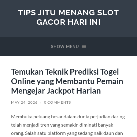
TIPS JITU MENANG SLOT
GACOR HARI INI
SHOW MENU
Temukan Teknik Prediksi Togel
Online yang Membantu Pemain
Mengejar Jackpot Harian
MAY 24, 2026
/
0 COMMENTS
Membuka peluang besar dalam dunia perjudian daring
telah menjadi tren yang semakin diminati banyak
orang. Salah satu platform yang sedang naik daun dan