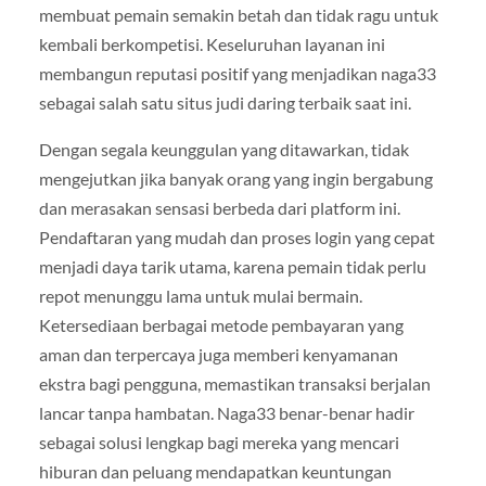
membuat pemain semakin betah dan tidak ragu untuk
kembali berkompetisi. Keseluruhan layanan ini
membangun reputasi positif yang menjadikan naga33
sebagai salah satu situs judi daring terbaik saat ini.
Dengan segala keunggulan yang ditawarkan, tidak
mengejutkan jika banyak orang yang ingin bergabung
dan merasakan sensasi berbeda dari platform ini.
Pendaftaran yang mudah dan proses login yang cepat
menjadi daya tarik utama, karena pemain tidak perlu
repot menunggu lama untuk mulai bermain.
Ketersediaan berbagai metode pembayaran yang
aman dan terpercaya juga memberi kenyamanan
ekstra bagi pengguna, memastikan transaksi berjalan
lancar tanpa hambatan. Naga33 benar-benar hadir
sebagai solusi lengkap bagi mereka yang mencari
hiburan dan peluang mendapatkan keuntungan