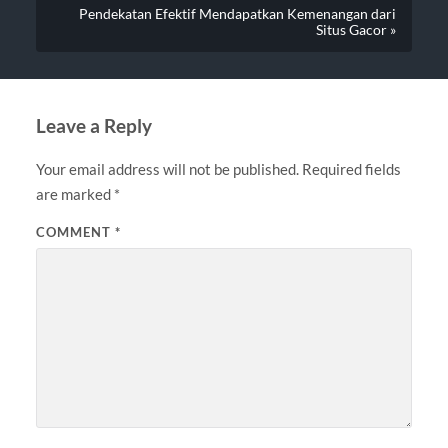
Pendekatan Efektif Mendapatkan Kemenangan dari
Situs Gacor »
Leave a Reply
Your email address will not be published.
Required fields
are marked
*
COMMENT
*