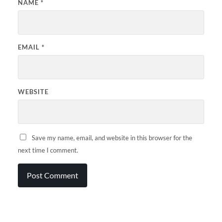
NAME
*
EMAIL
*
WEBSITE
Save my name, email, and website in this browser for the
next time I comment.