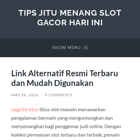
TIPS JITU MENANG SLOT
GACOR HARI INI
SHOW MENU
Link Alternatif Resmi Terbaru
dan Mudah Digunakan
MAY 26, 2026
/
0 COMMENTS
naga33 situs
Situs slot maxwin menawarkan
pengalaman bermain yang menguntungkan dan
menyenangkan bagi penggemar judi online. Dengan
koleksi permainan slot terbaru dan terbaik, pemain