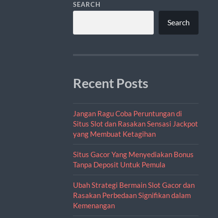
SEARCH
Search
Recent Posts
Jangan Ragu Coba Peruntungan di
Situs Slot dan Rasakan Sensasi Jackpot
yang Membuat Ketagihan
Situs Gacor Yang Menyediakan Bonus
Tanpa Deposit Untuk Pemula
Ubah Strategi Bermain Slot Gacor dan
Rasakan Perbedaan Signifikan dalam
Kemenangan