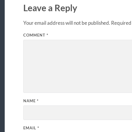
Leave a Reply
Your email address will not be published.
Required 
COMMENT
*
NAME
*
EMAIL
*