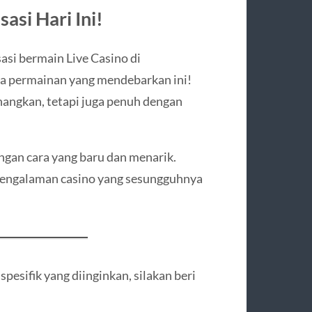
asi Hari Ini!
asi bermain Live Casino di
ia permainan yang mendebarkan ini!
angkan, tetapi juga penuh dengan
gan cara yang baru dan menarik.
engalaman casino yang sesungguhnya
esifik yang diinginkan, silakan beri