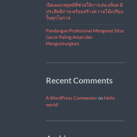
เปิดเผยกลยุทธ์ที่ช่วยให้การเล่น สล็อต มี
ประสิทธิภาพ พร้อมสร้างความได้เปรียบ
ในทุกโอกาส
Pandangan Profesional Mengenai Situs
Gacor Paling Aman dan
Menguntungkan
Recent Comments
A WordPress Commenter
on
Hello
world!