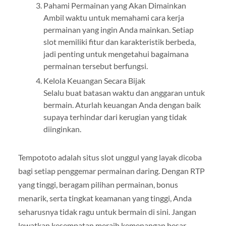
Pahami Permainan yang Akan Dimainkan
Ambil waktu untuk memahami cara kerja
permainan yang ingin Anda mainkan. Setiap
slot memiliki fitur dan karakteristik berbeda,
jadi penting untuk mengetahui bagaimana
permainan tersebut berfungsi.
Kelola Keuangan Secara Bijak
Selalu buat batasan waktu dan anggaran untuk
bermain. Aturlah keuangan Anda dengan baik
supaya terhindar dari kerugian yang tidak
diinginkan.
Tempototo adalah situs slot unggul yang layak dicoba
bagi setiap penggemar permainan daring. Dengan RTP
yang tinggi, beragam pilihan permainan, bonus
menarik, serta tingkat keamanan yang tinggi, Anda
seharusnya tidak ragu untuk bermain di sini. Jangan
lewatkan kesempatan meraih kemenangan besar