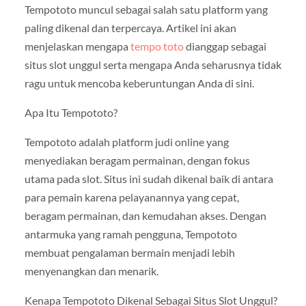
Tempototo muncul sebagai salah satu platform yang
paling dikenal dan terpercaya. Artikel ini akan
menjelaskan mengapa
tempo toto
dianggap sebagai
situs slot unggul serta mengapa Anda seharusnya tidak
ragu untuk mencoba keberuntungan Anda di sini.
Apa Itu Tempototo?
Tempototo adalah platform judi online yang
menyediakan beragam permainan, dengan fokus
utama pada slot. Situs ini sudah dikenal baik di antara
para pemain karena pelayanannya yang cepat,
beragam permainan, dan kemudahan akses. Dengan
antarmuka yang ramah pengguna, Tempototo
membuat pengalaman bermain menjadi lebih
menyenangkan dan menarik.
Kenapa Tempototo Dikenal Sebagai Situs Slot Unggul?