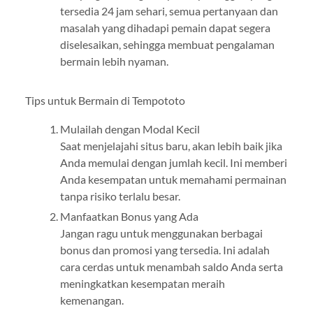
tersedia 24 jam sehari, semua pertanyaan dan
masalah yang dihadapi pemain dapat segera
diselesaikan, sehingga membuat pengalaman
bermain lebih nyaman.
Tips untuk Bermain di Tempototo
Mulailah dengan Modal Kecil
Saat menjelajahi situs baru, akan lebih baik jika
Anda memulai dengan jumlah kecil. Ini memberi
Anda kesempatan untuk memahami permainan
tanpa risiko terlalu besar.
Manfaatkan Bonus yang Ada
Jangan ragu untuk menggunakan berbagai
bonus dan promosi yang tersedia. Ini adalah
cara cerdas untuk menambah saldo Anda serta
meningkatkan kesempatan meraih
kemenangan.