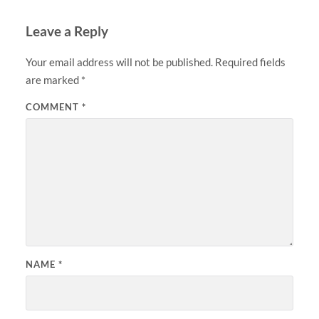
Leave a Reply
Your email address will not be published.
Required fields
are marked
*
COMMENT
*
NAME
*