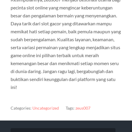
pecinta slot online yang mengincar keberuntungan
besar dan pengalaman bermain yang menyenangkan.
Daya tarik dari slot gacor yang ditawarkan mampu
memikat hati setiap pemain, baik pemula maupun yang
sudah berpengalaman. Kualitas layanan, keamanan,
serta variasi permainan yang lengkap menjadikan situs
game online ini pilihan terbaik untuk meraih
kemenangan besar dan menikmati setiap momen seru
di dunia daring. Jangan ragu lagi, bergabunglah dan
buktikan sendiri keunggulan dari platform yang satu
ini!
Categories:
Uncategorized
Tags:
zeus007