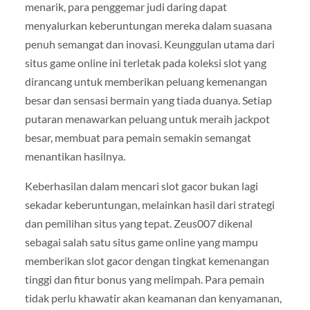
menarik, para penggemar judi daring dapat
menyalurkan keberuntungan mereka dalam suasana
penuh semangat dan inovasi. Keunggulan utama dari
situs game online ini terletak pada koleksi slot yang
dirancang untuk memberikan peluang kemenangan
besar dan sensasi bermain yang tiada duanya. Setiap
putaran menawarkan peluang untuk meraih jackpot
besar, membuat para pemain semakin semangat
menantikan hasilnya.
Keberhasilan dalam mencari slot gacor bukan lagi
sekadar keberuntungan, melainkan hasil dari strategi
dan pemilihan situs yang tepat. Zeus007 dikenal
sebagai salah satu situs game online yang mampu
memberikan slot gacor dengan tingkat kemenangan
tinggi dan fitur bonus yang melimpah. Para pemain
tidak perlu khawatir akan keamanan dan kenyamanan,