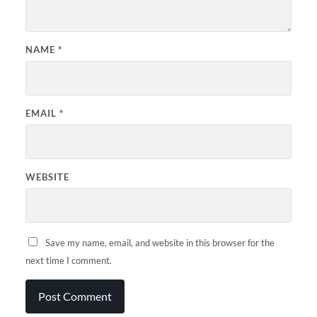
NAME
*
EMAIL
*
WEBSITE
Save my name, email, and website in this browser for the
next time I comment.