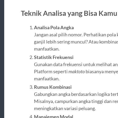
Teknik Analisa yang Bisa Kam
Analisa Pola Angka
Jangan asal pilih nomor. Perhatikan pol
ganjil lebih sering muncul? Atau kombina
manfaatkan.
Statistik Frekuensi
Gunakan data frekuensi untuk melihat an
Platform seperti
maktoto
biasanya menyedi
manfaatkan.
Rumus Kombinasi
Gabungkan angka berdasarkan logika tert
Misalnya, campurkan angka tinggi dan ren
meningkatkan variasi peluang.
Manajemen Modal