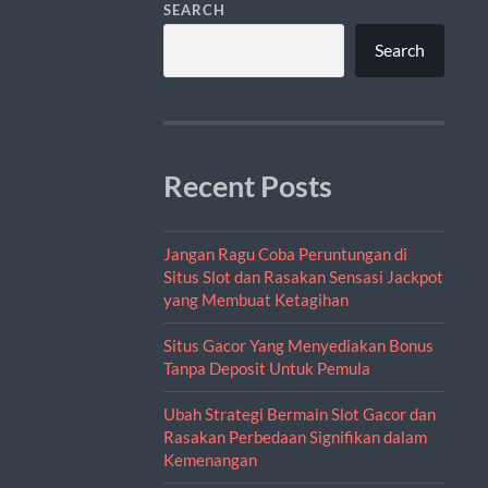
SEARCH
Search
Recent Posts
Jangan Ragu Coba Peruntungan di
Situs Slot dan Rasakan Sensasi Jackpot
yang Membuat Ketagihan
Situs Gacor Yang Menyediakan Bonus
Tanpa Deposit Untuk Pemula
Ubah Strategi Bermain Slot Gacor dan
Rasakan Perbedaan Signifikan dalam
Kemenangan