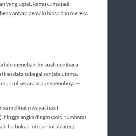
an yang tepat, kamu cuma jadi
embeda antara pemain biasa dan mereka
a lalu menebak. Ini soal membaca
tkan data sebagai senjata utama.
 muncul secara acak sepenuhnya—
bisa melihat riwayat hasil
, hingga angka dingin (cold numbers)
li. Ini bukan mitos—ini strategi.