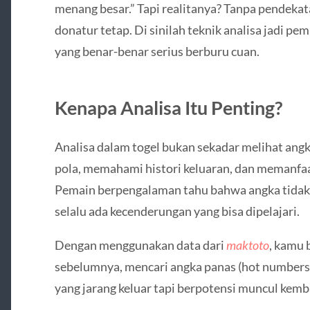
menang besar.” Tapi realitanya? Tanpa pendekat
donatur tetap. Di sinilah teknik analisa jadi p
yang benar-benar serius berburu cuan.
Kenapa Analisa Itu Penting?
Analisa dalam togel bukan sekadar melihat angk
pola, memahami histori keluaran, dan memanfaa
Pemain berpengalaman tahu bahwa angka tidak
selalu ada kecenderungan yang bisa dipelajari.
Dengan menggunakan data dari
maktoto
, kamu 
sebelumnya, mencari angka panas (hot numbers)
yang jarang keluar tapi berpotensi muncul kemba