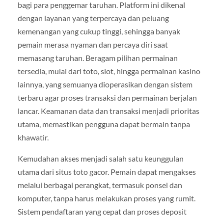
bagi para penggemar taruhan. Platform ini dikenal
dengan layanan yang terpercaya dan peluang
kemenangan yang cukup tinggi, sehingga banyak
pemain merasa nyaman dan percaya diri saat
memasang taruhan. Beragam pilihan permainan
tersedia, mulai dari toto, slot, hingga permainan kasino
lainnya, yang semuanya dioperasikan dengan sistem
terbaru agar proses transaksi dan permainan berjalan
lancar. Keamanan data dan transaksi menjadi prioritas
utama, memastikan pengguna dapat bermain tanpa
khawatir.
Kemudahan akses menjadi salah satu keunggulan
utama dari situs toto gacor. Pemain dapat mengakses
melalui berbagai perangkat, termasuk ponsel dan
komputer, tanpa harus melakukan proses yang rumit.
Sistem pendaftaran yang cepat dan proses deposit