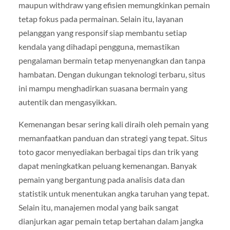
maupun withdraw yang efisien memungkinkan pemain
tetap fokus pada permainan. Selain itu, layanan
pelanggan yang responsif siap membantu setiap
kendala yang dihadapi pengguna, memastikan
pengalaman bermain tetap menyenangkan dan tanpa
hambatan. Dengan dukungan teknologi terbaru, situs
ini mampu menghadirkan suasana bermain yang
autentik dan mengasyikkan.
Kemenangan besar sering kali diraih oleh pemain yang
memanfaatkan panduan dan strategi yang tepat. Situs
toto gacor menyediakan berbagai tips dan trik yang
dapat meningkatkan peluang kemenangan. Banyak
pemain yang bergantung pada analisis data dan
statistik untuk menentukan angka taruhan yang tepat.
Selain itu, manajemen modal yang baik sangat
dianjurkan agar pemain tetap bertahan dalam jangka