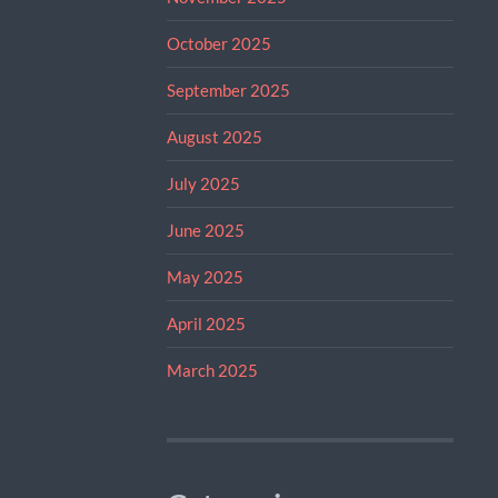
October 2025
September 2025
August 2025
July 2025
June 2025
May 2025
April 2025
March 2025