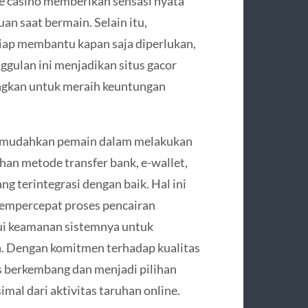
ive casino memberikan sensasi nyata
an saat bermain. Selain itu,
iap membantu kapan saja diperlukan,
gulan ini menjadikan situs gacor
ngkan untuk meraih keuntungan
emudahkan pemain dalam melakukan
ihan metode transfer bank, e-wallet,
g terintegrasi dengan baik. Hal ini
mempercepat proses pencairan
ui keamanan sistemnya untuk
a. Dengan komitmen terhadap kualitas
us berkembang dan menjadi pilihan
mal dari aktivitas taruhan online.