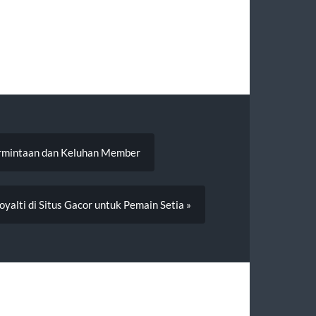
rmintaan dan Keluhan Member
alti di Situs Gacor untuk Pemain Setia »