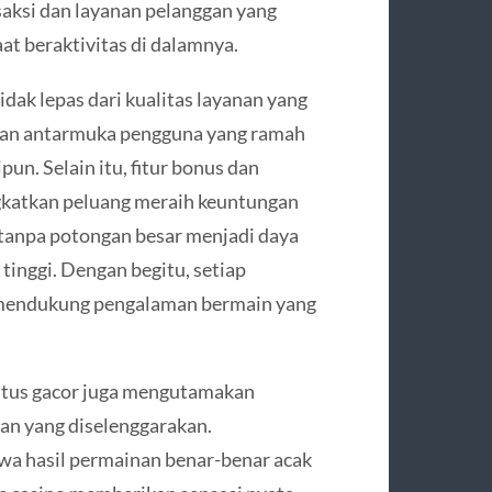
nsaksi dan layanan pelanggan yang
at beraktivitas di dalamnya.
ak lepas dari kualitas layanan yang
dengan antarmuka pengguna yang ramah
un. Selain itu, fitur bonus dan
gkatkan peluang meraih keuntungan
 tanpa potongan besar menjadi daya
tinggi. Dengan begitu, setiap
, mendukung pengalaman bermain yang
situs gacor juga mengutamakan
nan yang diselenggarakan.
a hasil permainan benar-benar acak