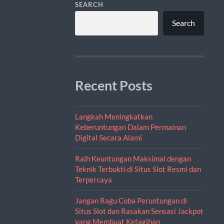
SEARCH
Search
Recent Posts
Langkah Meningkatkan
Keberuntungan Dalam Permainan
Digital Secara Alami
Raih Keuntungan Maksimal dengan
Teknik Terbukti di Situs Slot Resmi dan
Terpercaya
Jangan Ragu Coba Peruntungan di
Situs Slot dan Rasakan Sensasi Jackpot
yang Membuat Ketagihan