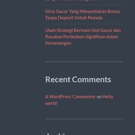
Situs Gacor Yang Menyediakan Bonus
Tanpa Deposit Untuk Pemula
Ubah Strategi Bermain Slot Gacor dan
Rasakan Perbedaan Signifikan dalam
Kemenangan
Recent Comments
A WordPress Commenter
on
Hello
world!