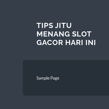
TIPS JITU
MENANG SLOT
GACOR HARI INI
Sample Page