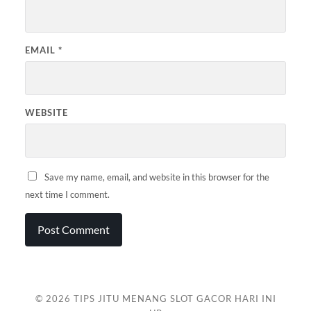
EMAIL
*
WEBSITE
Save my name, email, and website in this browser for the
next time I comment.
© 2026
TIPS JITU MENANG SLOT GACOR HARI INI