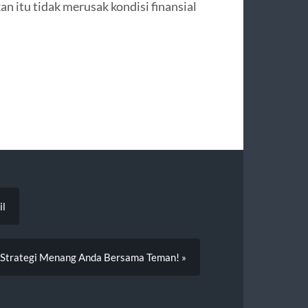
an itu tidak merusak kondisi finansial
il
Strategi Menang Anda Bersama Teman! »