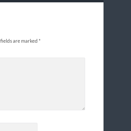
fields are marked
*