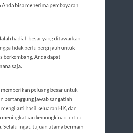
hwa Anda bisa menerima pembayaran
dalah hadiah besar yang ditawarkan.
ingga tidak perlu pergi jauh untuk
us berkembang, Anda dapat
mana saja.
n memberikan peluang besar untuk
an bertanggung jawab sangatlah
mengikuti hasil keluaran HK, dan
sa meningkatkan kemungkinan untuk
 Selalu ingat, tujuan utama bermain