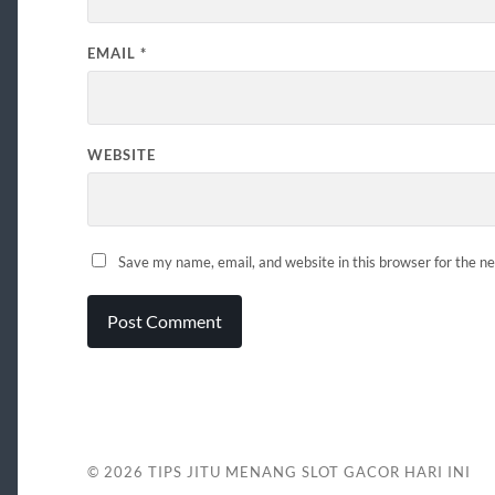
EMAIL
*
WEBSITE
Save my name, email, and website in this browser for the n
© 2026
TIPS JITU MENANG SLOT GACOR HARI INI