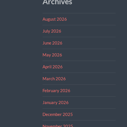
Archives
August 2026
July 2026
June 2026
May 2026
April 2026
March 2026
February 2026
January 2026
December 2025
November 2025