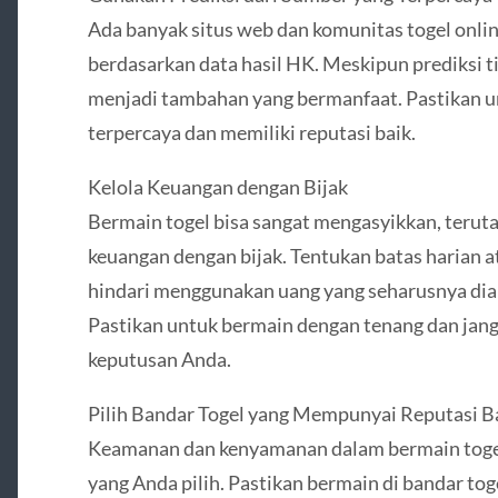
Ada banyak situs web dan komunitas togel onli
berdasarkan data hasil HK. Meskipun prediksi tid
menjadi tambahan yang bermanfaat. Pastikan u
terpercaya dan memiliki reputasi baik.
Kelola Keuangan dengan Bijak
Bermain togel bisa sangat mengasyikkan, terut
keuangan dengan bijak. Tentukan batas harian 
hindari menggunakan uang yang seharusnya dia
Pastikan untuk bermain dengan tenang dan ja
keputusan Anda.
Pilih Bandar Togel yang Mempunyai Reputasi B
Keamanan dan kenyamanan dalam bermain toge
yang Anda pilih. Pastikan bermain di bandar tog