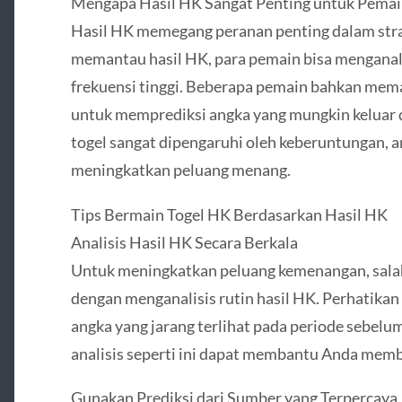
Mengapa Hasil HK Sangat Penting untuk Pemai
Hasil HK memegang peranan penting dalam stra
memantau hasil HK, para pemain bisa menganal
frekuensi tinggi. Beberapa pemain bahkan mema
untuk memprediksi angka yang mungkin keluar 
togel sangat dipengaruhi oleh keberuntungan, an
meningkatkan peluang menang.
Tips Bermain Togel HK Berdasarkan Hasil HK
Analisis Hasil HK Secara Berkala
Untuk meningkatkan peluang kemenangan, salah 
dengan menganalisis rutin hasil HK. Perhatikan
angka yang jarang terlihat pada periode sebelu
analisis seperti ini dapat membantu Anda membu
Gunakan Prediksi dari Sumber yang Terpercaya