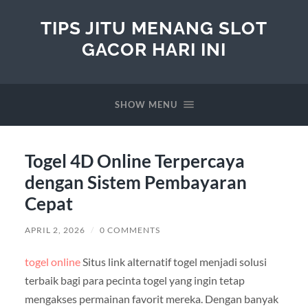
TIPS JITU MENANG SLOT
GACOR HARI INI
SHOW MENU
Togel 4D Online Terpercaya
dengan Sistem Pembayaran
Cepat
APRIL 2, 2026
/
0 COMMENTS
togel online
Situs link alternatif togel menjadi solusi
terbaik bagi para pecinta togel yang ingin tetap
mengakses permainan favorit mereka. Dengan banyak