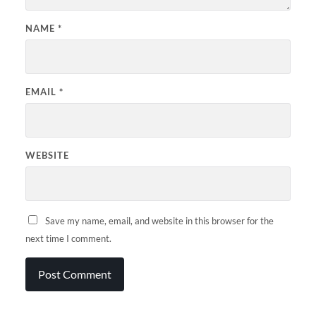
NAME
*
EMAIL
*
WEBSITE
Save my name, email, and website in this browser for the
next time I comment.