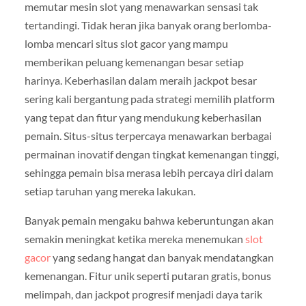
memutar mesin slot yang menawarkan sensasi tak
tertandingi. Tidak heran jika banyak orang berlomba-
lomba mencari situs slot gacor yang mampu
memberikan peluang kemenangan besar setiap
harinya. Keberhasilan dalam meraih jackpot besar
sering kali bergantung pada strategi memilih platform
yang tepat dan fitur yang mendukung keberhasilan
pemain. Situs-situs terpercaya menawarkan berbagai
permainan inovatif dengan tingkat kemenangan tinggi,
sehingga pemain bisa merasa lebih percaya diri dalam
setiap taruhan yang mereka lakukan.
Banyak pemain mengaku bahwa keberuntungan akan
semakin meningkat ketika mereka menemukan
slot
gacor
yang sedang hangat dan banyak mendatangkan
kemenangan. Fitur unik seperti putaran gratis, bonus
melimpah, dan jackpot progresif menjadi daya tarik