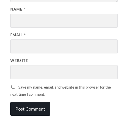
NAME
*
EMAIL
*
WEBSITE
Save my name, email, and website in this browser for the
next time I comment.