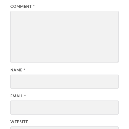
COMMENT
*
NAME
*
EMAIL
*
WEBSITE