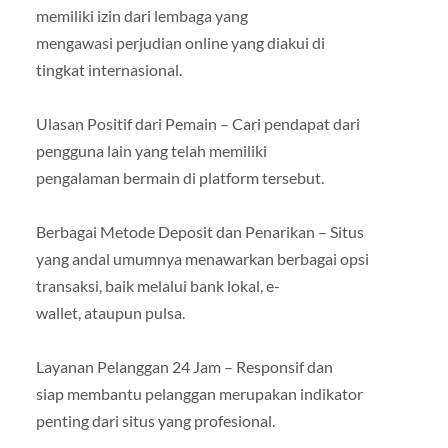
memiliki izin dari lembaga yang
mengawasi perjudian online yang diakui di
tingkat internasional.
Ulasan Positif dari Pemain – Cari pendapat dari
pengguna lain yang telah memiliki
pengalaman bermain di platform tersebut.
Berbagai Metode Deposit dan Penarikan – Situs
yang andal umumnya menawarkan berbagai opsi
transaksi, baik melalui bank lokal, e-
wallet, ataupun pulsa.
Layanan Pelanggan 24 Jam – Responsif dan
siap membantu pelanggan merupakan indikator
penting dari situs yang profesional.