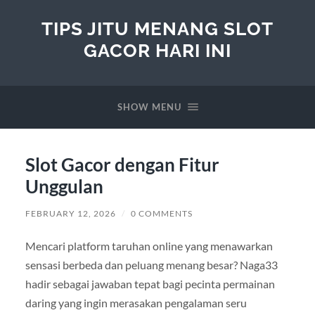
TIPS JITU MENANG SLOT
GACOR HARI INI
SHOW MENU
Slot Gacor dengan Fitur
Unggulan
FEBRUARY 12, 2026
/
0 COMMENTS
Mencari platform taruhan online yang menawarkan
sensasi berbeda dan peluang menang besar? Naga33
hadir sebagai jawaban tepat bagi pecinta permainan
daring yang ingin merasakan pengalaman seru