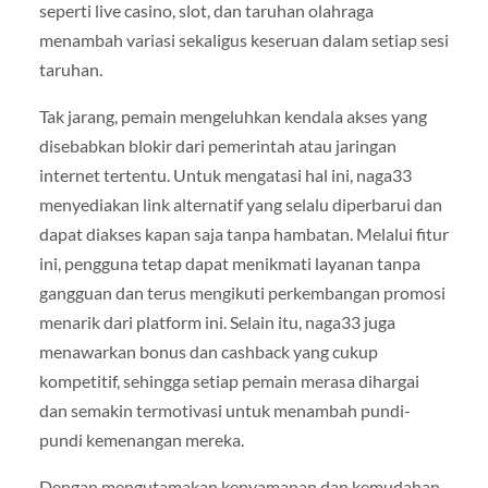
seperti live casino, slot, dan taruhan olahraga
menambah variasi sekaligus keseruan dalam setiap sesi
taruhan.
Tak jarang, pemain mengeluhkan kendala akses yang
disebabkan blokir dari pemerintah atau jaringan
internet tertentu. Untuk mengatasi hal ini, naga33
menyediakan link alternatif yang selalu diperbarui dan
dapat diakses kapan saja tanpa hambatan. Melalui fitur
ini, pengguna tetap dapat menikmati layanan tanpa
gangguan dan terus mengikuti perkembangan promosi
menarik dari platform ini. Selain itu, naga33 juga
menawarkan bonus dan cashback yang cukup
kompetitif, sehingga setiap pemain merasa dihargai
dan semakin termotivasi untuk menambah pundi-
pundi kemenangan mereka.
Dengan mengutamakan kenyamanan dan kemudahan,