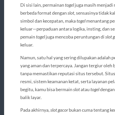
Di sisi lain, permainan
togel
juga masih menjadi 
berbeda format dengan
slot
, sensasinya tidak ka
simbol dan kecepatan, maka
togel
menantang pem
keluar—perpaduan antara logika, insting, dan se
pemain
togel
juga mencoba peruntungan di
slot 
keluar.
Namun, satu hal yang sering dilupakan adalah 
yang aman dan terpercaya. Jangan tergiur oleh 
tanpa memastikan reputasi situs tersebut. Situs
resmi, sistem keamanan ketat, serta layanan pe
begitu, kamu bisa bermain
slot
atau
togel
dengan 
balik layar.
Pada akhirnya,
slot gacor
bukan cuma tentang ke