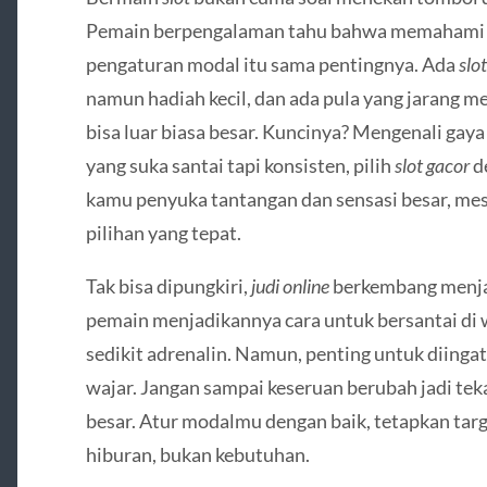
Pemain berpengalaman tahu bahwa memahami po
pengaturan modal itu sama pentingnya. Ada
slot
namun hadiah kecil, dan ada pula yang jarang 
bisa luar biasa besar. Kuncinya? Mengenali gay
yang suka santai tapi konsisten, pilih
slot gacor
de
kamu penyuka tantangan dan sensasi besar, mesin
pilihan yang tepat.
Tak bisa dipungkiri,
judi online
berkembang menjad
pemain menjadikannya cara untuk bersantai di 
sedikit adrenalin. Namun, penting untuk diinga
wajar. Jangan sampai keseruan berubah jadi te
besar. Atur modalmu dengan baik, tetapkan tar
hiburan, bukan kebutuhan.