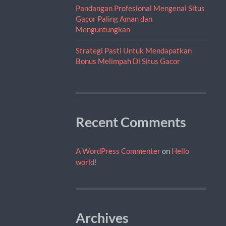
Pandangan Profesional Mengenai Situs
Gacor Paling Aman dan
Menguntungkan
Strategi Pasti Untuk Mendapatkan
Bonus Melimpah Di Situs Gacor
Recent Comments
A WordPress Commenter
on
Hello
world!
Archives