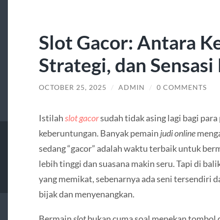
Slot Gacor: Antara K
Strategi, dan Sensasi
OCTOBER 25, 2025
/
ADMIN
/
0 COMMENTS
Istilah
slot gacor
sudah tidak asing lagi bagi pa
keberuntungan. Banyak pemain
judi online
menga
sedang “gacor” adalah waktu terbaik untuk be
lebih tinggi dan suasana makin seru. Tapi di ba
yang memikat, sebenarnya ada seni tersendiri 
bijak dan menyenangkan.
Bermain
slot
bukan cuma soal menekan tombol d