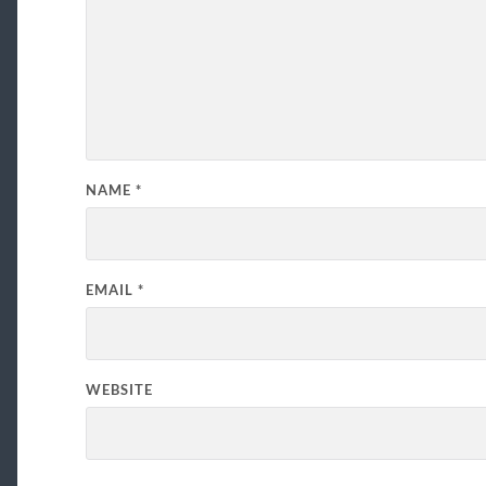
NAME
*
EMAIL
*
WEBSITE