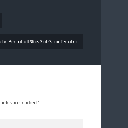
ari Bermain di Situs Slot Gacor Terbaik »
fields are marked
*