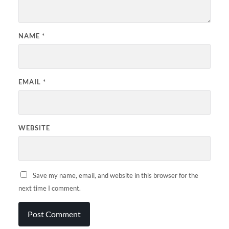
NAME
*
EMAIL
*
WEBSITE
Save my name, email, and website in this browser for the
next time I comment.