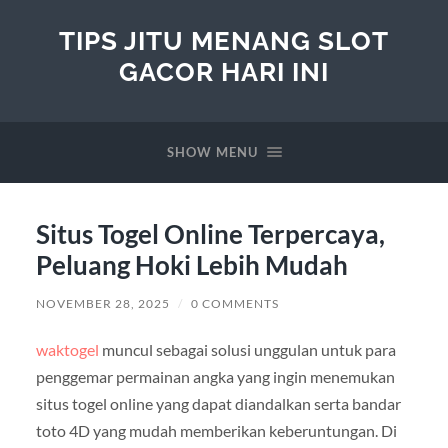
TIPS JITU MENANG SLOT
GACOR HARI INI
SHOW MENU
Situs Togel Online Terpercaya,
Peluang Hoki Lebih Mudah
NOVEMBER 28, 2025
/
0 COMMENTS
waktogel
muncul sebagai solusi unggulan untuk para
penggemar permainan angka yang ingin menemukan
situs togel online yang dapat diandalkan serta bandar
toto 4D yang mudah memberikan keberuntungan. Di