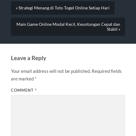
« Strategi Menang di Toto Togel Online Setiap Hari
Main Game Online Modal Kecil, Keuntungan Cepat dan
Stabil »
Leave a Reply
Your email address will not be published.
Required fields
are marked
*
COMMENT
*