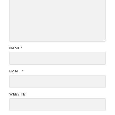
NAME
*
EMAIL
*
WEBSITE