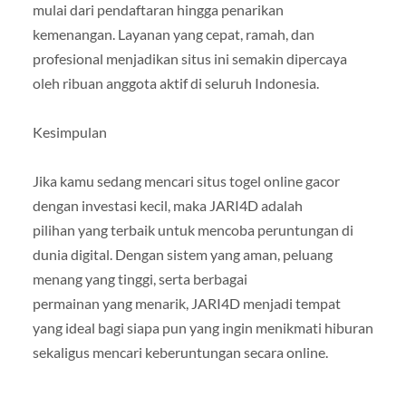
mulai dari pendaftaran hingga penarikan
kemenangan. Layanan yang cepat, ramah, dan
profesional menjadikan situs ini semakin dipercaya
oleh ribuan anggota aktif di seluruh Indonesia.
Kesimpulan
Jika kamu sedang mencari situs togel online gacor
dengan investasi kecil, maka JARI4D adalah
pilihan yang terbaik untuk mencoba peruntungan di
dunia digital. Dengan sistem yang aman, peluang
menang yang tinggi, serta berbagai
permainan yang menarik, JARI4D menjadi tempat
yang ideal bagi siapa pun yang ingin menikmati hiburan
sekaligus mencari keberuntungan secara online.