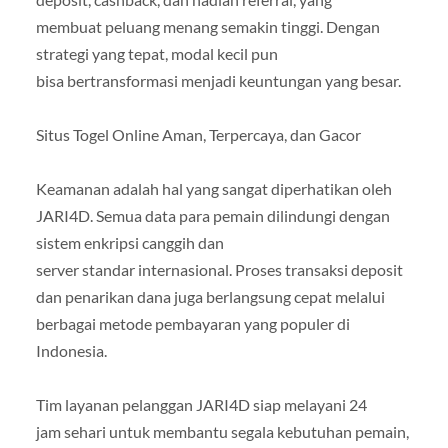
membuat peluang menang semakin tinggi. Dengan
strategi yang tepat, modal kecil pun
bisa bertransformasi menjadi keuntungan yang besar.
Situs Togel Online Aman, Terpercaya, dan Gacor
Keamanan adalah hal yang sangat diperhatikan oleh
JARI4D. Semua data para pemain dilindungi dengan
sistem enkripsi canggih dan
server standar internasional. Proses transaksi deposit
dan penarikan dana juga berlangsung cepat melalui
berbagai metode pembayaran yang populer di
Indonesia.
Tim layanan pelanggan JARI4D siap melayani 24
jam sehari untuk membantu segala kebutuhan pemain,