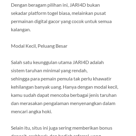
Dengan beragam pilihan ini, JARI4D bukan
sekadar platform togel biasa, melainkan pusat
permainan digital gacor yang cocok untuk semua
kalangan.
Modal Kecil, Peluang Besar
Salah satu keunggulan utama JARI4D adalah
sistem taruhan minimal yang rendah,
sehingga para pemain pemula tak perlu khawatir
kehilangan banyak uang. Hanya dengan modal kecil,
kamu sudah dapat mencoba berbagai jenis taruhan
dan merasakan pengalaman menyenangkan dalam
mencari angka hoki.
Selain itu, situs ini juga sering memberikan bonus
deposit, cashback, dan hadiah referral, yang