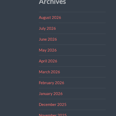
Archives
August 2026
July 2026
June 2026
May 2026
April 2026
March 2026
February 2026
January 2026
December 2025
November 2025