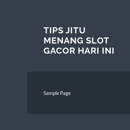
TIPS JITU
MENANG SLOT
GACOR HARI INI
Sample Page