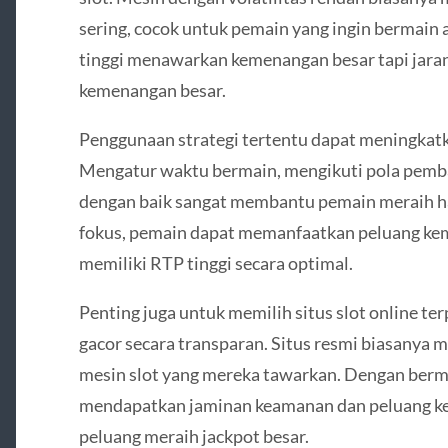
sering, cocok untuk pemain yang ingin bermain a
tinggi menawarkan kemenangan besar tapi jarang
kemenangan besar.
Penggunaan strategi tertentu dapat meningkatk
Mengatur waktu bermain, mengikuti pola pemb
dengan baik sangat membantu pemain meraih ha
fokus, pemain dapat memanfaatkan peluang kem
memiliki RTP tinggi secara optimal.
Penting juga untuk memilih situs slot online t
gacor secara transparan. Situs resmi biasanya 
mesin slot yang mereka tawarkan. Dengan berma
mendapatkan jaminan keamanan dan peluang kem
peluang meraih jackpot besar.