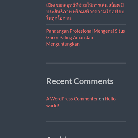
เปิดเผยกลยุทธ์ที่ช่วยให้การเล่น สล็อต มี
ประสิทธิภาพ พร้อมสร้างความได้เปรียบ
ในทุกโอกาส
Pandangan Profesional Mengenai Situs
Gacor Paling Aman dan
Menguntungkan
Recent Comments
A WordPress Commenter
on
Hello
world!