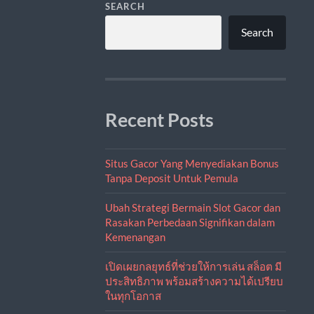
SEARCH
Search
Recent Posts
Situs Gacor Yang Menyediakan Bonus
Tanpa Deposit Untuk Pemula
Ubah Strategi Bermain Slot Gacor dan
Rasakan Perbedaan Signifikan dalam
Kemenangan
เปิดเผยกลยุทธ์ที่ช่วยให้การเล่น สล็อต มี
ประสิทธิภาพ พร้อมสร้างความได้เปรียบ
ในทุกโอกาส