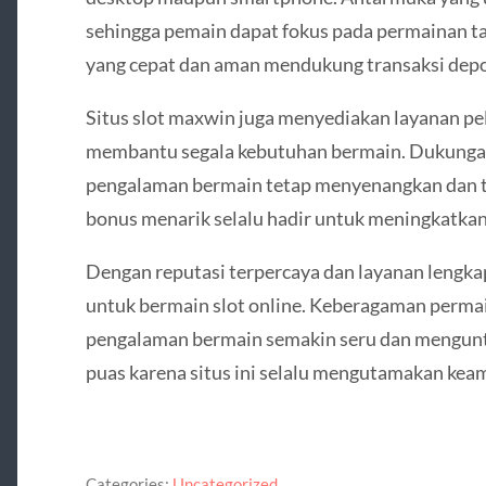
sehingga pemain dapat fokus pada permainan 
yang cepat dan aman mendukung transaksi depos
Situs slot maxwin juga menyediakan layanan p
membantu segala kebutuhan bermain. Dukungan
pengalaman bermain tetap menyenangkan dan tan
bonus menarik selalu hadir untuk meningkatka
Dengan reputasi terpercaya dan layanan lengkap,
untuk bermain slot online. Keberagaman permai
pengalaman bermain semakin seru dan mengun
puas karena situs ini selalu mengutamakan keam
Categories:
Uncategorized