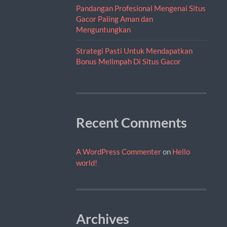
Pandangan Profesional Mengenai Situs
Gacor Paling Aman dan
Menguntungkan
Strategi Pasti Untuk Mendapatkan
Bonus Melimpah Di Situs Gacor
Recent Comments
A WordPress Commenter
on
Hello
world!
Archives