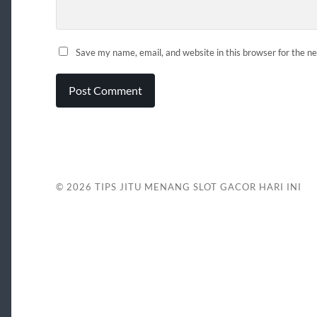
Save my name, email, and website in this browser for the n
© 2026
TIPS JITU MENANG SLOT GACOR HARI INI