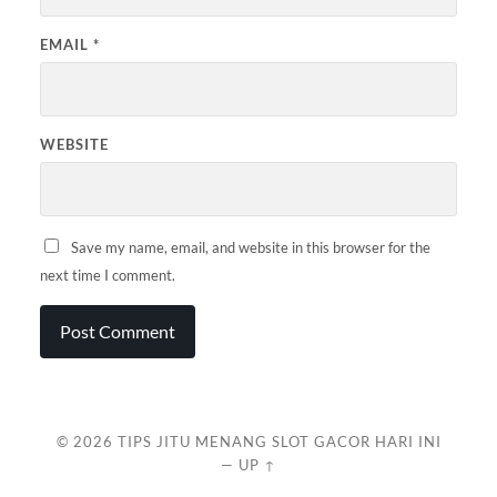
EMAIL
*
WEBSITE
Save my name, email, and website in this browser for the
next time I comment.
© 2026
TIPS JITU MENANG SLOT GACOR HARI INI
—
UP ↑