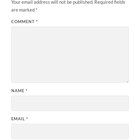
Your email address will not be published.
Required fields
are marked
*
COMMENT
*
NAME
*
EMAIL
*