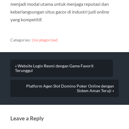
menjadi modal utama untuk menjaga reputasi dan
keberlangsungan situs gacor di industri judi online
yang kompetitif.
Categories:
Uncategorized
« Website Login Resmi dengan Game Favorit
Terunggul
Platform Agen Slot Domino Poker Online dengan
Sistem Aman Teruji »
Leave a Reply