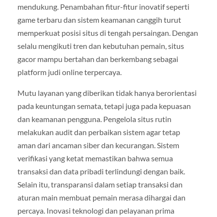
mendukung. Penambahan fitur-fitur inovatif seperti
game terbaru dan sistem keamanan canggih turut
memperkuat posisi situs di tengah persaingan. Dengan
selalu mengikuti tren dan kebutuhan pemain, situs
gacor mampu bertahan dan berkembang sebagai
platform judi online terpercaya.
Mutu layanan yang diberikan tidak hanya berorientasi
pada keuntungan semata, tetapi juga pada kepuasan
dan keamanan pengguna. Pengelola situs rutin
melakukan audit dan perbaikan sistem agar tetap
aman dari ancaman siber dan kecurangan. Sistem
verifikasi yang ketat memastikan bahwa semua
transaksi dan data pribadi terlindungi dengan baik.
Selain itu, transparansi dalam setiap transaksi dan
aturan main membuat pemain merasa dihargai dan
percaya. Inovasi teknologi dan pelayanan prima