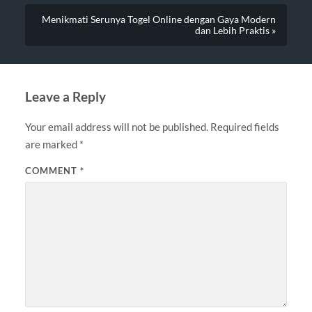
Menikmati Serunya Togel Online dengan Gaya Modern
dan Lebih Praktis »
Leave a Reply
Your email address will not be published.
Required fields
are marked
*
COMMENT
*