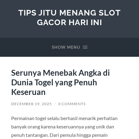
TIPS JITU MENANG SLOT
GACOR HARI INI
SHOW MENU
Serunya Menebak Angka di
Dunia Togel yang Penuh
Keseruan
DECEMBER 19, 2025
/
0 COMMENTS
Permainan togel selalu berhasil menarik perhatian
banyak orang karena keseruannya yang unik dan
penuh tantangan. Dari pemula hingga pemain