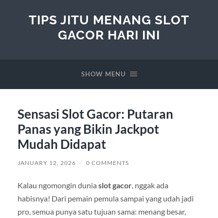
TIPS JITU MENANG SLOT
GACOR HARI INI
SHOW MENU
Sensasi Slot Gacor: Putaran
Panas yang Bikin Jackpot
Mudah Didapat
JANUARY 12, 2026
/
0 COMMENTS
Kalau ngomongin dunia
slot gacor
, nggak ada
habisnya! Dari pemain pemula sampai yang udah jadi
pro, semua punya satu tujuan sama: menang besar,