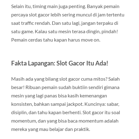
Selain itu, timing main juga penting. Banyak pemain
percaya slot gacor lebih sering muncul di jam tertentu
saat traffic rendah. Dan satu lagi, jangan terpaku di
satu game. Kalau satu mesin terasa dingin, pindah!
Pemain cerdas tahu kapan harus move on.
Fakta Lapangan: Slot Gacor Itu Ada!
Masih ada yang bilang slot gacor cuma mitos? Salah
besar! Ribuan pemain sudah buktiin sendiri gimana
mesin yang lagi panas bisa kasih kemenangan
konsisten, bahkan sampai jackpot. Kuncinya: sabar,
disiplin, dan tahu kapan berhenti. Slot gacor itu soal
momentum, dan yang bisa baca momentum adalah
mereka yang mau belajar dan praktik.