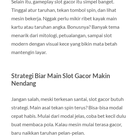
Selain itu, gameplay slot gacor itu simpel banget.
Tinggal atur taruhan, tekan tombol spin, dan lihat
mesin bekerja. Nggak perlu mikir ribet kayak main
kartu atau taruhan angka. Bonusnya? Banyak tema
menarik dari mitologi, petualangan, sampai slot
modern dengan visual kece yang bikin mata betah
mantengin layar.
Strategi Biar Main Slot Gacor Makin
Nendang
Jangan salah, meski terkesan santai, slot gacor butuh
strategi. Main asal tekan spin terus? Bisa-bisa modal
cepat habis. Mulai dari modal jelas, coba bet kecil dulu
buat membaca pola. Kalau mesin mulai terasa gacor,
baru naikkan taruhan pelan-pelan.