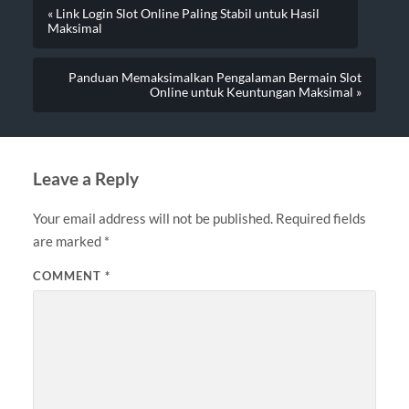
« Link Login Slot Online Paling Stabil untuk Hasil
Maksimal
Panduan Memaksimalkan Pengalaman Bermain Slot
Online untuk Keuntungan Maksimal »
Leave a Reply
Your email address will not be published.
Required fields
are marked
*
COMMENT
*