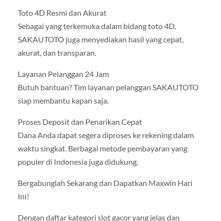
Toto 4D Resmi dan Akurat
Sebagai yang terkemuka dalam bidang toto 4D,
SAKAUTOTO juga menyediakan hasil yang cepat,
akurat, dan transparan.
Layanan Pelanggan 24 Jam
Butuh bantuan? Tim layanan pelanggan SAKAUTOTO
siap membantu kapan saja.
Proses Deposit dan Penarikan Cepat
Dana Anda dapat segera diproses ke rekening dalam
waktu singkat. Berbagai metode pembayaran yang
populer di Indonesia juga didukung.
Bergabunglah Sekarang dan Dapatkan Maxwin Hari
Ini!
Dengan daftar kategori slot gacor yang jelas dan