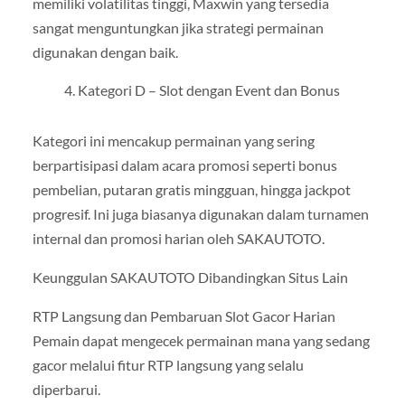
memiliki volatilitas tinggi, Maxwin yang tersedia
sangat menguntungkan jika strategi permainan
digunakan dengan baik.
Kategori D – Slot dengan Event dan Bonus
Kategori ini mencakup permainan yang sering
berpartisipasi dalam acara promosi seperti bonus
pembelian, putaran gratis mingguan, hingga jackpot
progresif. Ini juga biasanya digunakan dalam turnamen
internal dan promosi harian oleh SAKAUTOTO.
Keunggulan SAKAUTOTO Dibandingkan Situs Lain
RTP Langsung dan Pembaruan Slot Gacor Harian
Pemain dapat mengecek permainan mana yang sedang
gacor melalui fitur RTP langsung yang selalu
diperbarui.