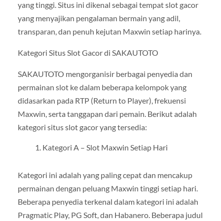
yang tinggi. Situs ini dikenal sebagai tempat slot gacor
yang menyajikan pengalaman bermain yang adil,
transparan, dan penuh kejutan Maxwin setiap harinya.
Kategori Situs Slot Gacor di SAKAUTOTO
SAKAUTOTO mengorganisir berbagai penyedia dan
permainan slot ke dalam beberapa kelompok yang
didasarkan pada RTP (Return to Player), frekuensi
Maxwin, serta tanggapan dari pemain. Berikut adalah
kategori situs slot gacor yang tersedia:
Kategori A – Slot Maxwin Setiap Hari
Kategori ini adalah yang paling cepat dan mencakup
permainan dengan peluang Maxwin tinggi setiap hari.
Beberapa penyedia terkenal dalam kategori ini adalah
Pragmatic Play, PG Soft, dan Habanero. Beberapa judul