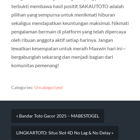
terbukti membawa hasil positif, SAKAUTOTO adalah
pilihan yang sempurna untuk menikmati hiburan
sekaligus mendapatkan keuntungan maksimal. Nikmati
pengalaman bermain di platform yang telah dipercaya
oleh ribuan anggota aktif setiap harinya. Jangan
lewatkan kesempatan untuk meraih Maxwin hari ini—
bergabunglah sekarang dan menjadi bagian dari
komunitas pemenang!
Categories:
Uncategorized
« Bandar Toto Gacor 2025 – MABESTOGEL
LINGKARTOTO: Situs Slot 4D No Lag & No Delay »