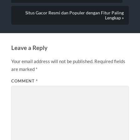
Situs Gacor Resmi dan Populer dengan Fitur Paling
Lengkap »
Leave a Reply
Your email address will not be published.
Required fields
are marked
*
COMMENT
*