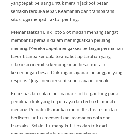
yang tepat, peluang untuk meraih jackpot besar
semakin terbuka lebar. Keamanan dan transparansi
situs juga menjadi faktor penting.
Memanfaatkan Link Toto Slot mudah menang sangat
membantu pemain dalam meningkatkan peluang
menang. Mereka dapat mengakses berbagai permainan
favorit tanpa kendala teknis. Setiap taruhan yang
dilakukan memiliki kemungkinan besar meraih
kemenangan besar. Dukungan layanan pelanggan yang
responsif juga memperkuat kepercayaan pemain.
Keberhasilan dalam permainan slot tergantung pada
pemilihan link yang terpercaya dan terbukti mudah
menang. Pemain disarankan memilih situs resmi dan
berlisensi untuk memastikan keamanan data dan
transaksi. Selain itu, mengikuti tips dan trik dari
pengalaman pemain lain sangat membantu