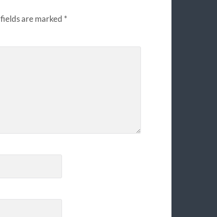
fields are marked
*