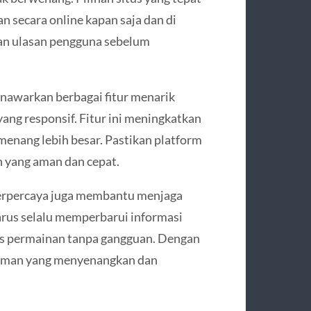
 secara online kapan saja dan di
dan ulasan pengguna sebelum
 menawarkan berbagai fitur menarik
ang responsif. Fitur ini meningkatkan
nang lebih besar. Pastikan platform
 yang aman dan cepat.
 terpercaya juga membantu menjaga
arus selalu memperbarui informasi
ses permainan tanpa gangguan. Dengan
alaman yang menyenangkan dan