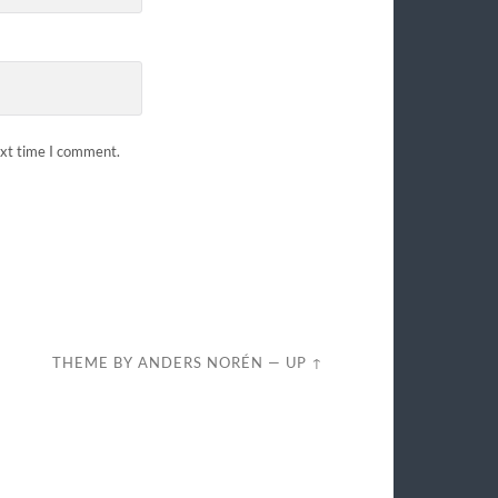
ext time I comment.
THEME BY
ANDERS NORÉN
—
UP ↑