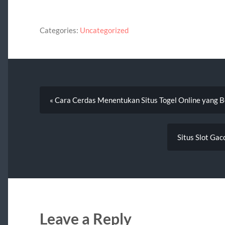
Categories:
Uncategorized
« Cara Cerdas Menentukan Situs Togel Online yang
Situs Slot Gac
Leave a Reply