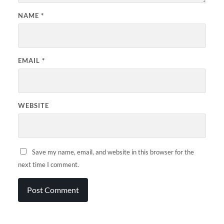
NAME
*
EMAIL
*
WEBSITE
Save my name, email, and website in this browser for the
next time I comment.