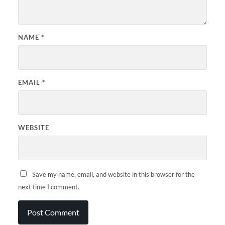
NAME
*
EMAIL
*
WEBSITE
Save my name, email, and website in this browser for the
next time I comment.