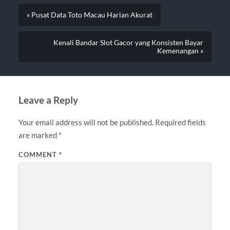
« Pusat Data Toto Macau Harian Akurat
Kenali Bandar Slot Gacor yang Konsisten Bayar
Kemenangan »
Leave a Reply
Your email address will not be published.
Required fields
are marked
*
COMMENT
*