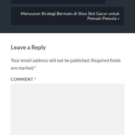
Menyusun Strategi Bermain di Situs Slot Gacor untuk
Pemain Pemula »
Leave a Reply
Your email address will not be published.
Required fields
are marked
*
COMMENT
*