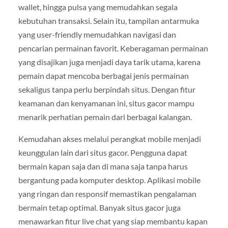
wallet, hingga pulsa yang memudahkan segala
kebutuhan transaksi. Selain itu, tampilan antarmuka
yang user-friendly memudahkan navigasi dan
pencarian permainan favorit. Keberagaman permainan
yang disajikan juga menjadi daya tarik utama, karena
pemain dapat mencoba berbagai jenis permainan
sekaligus tanpa perlu berpindah situs. Dengan fitur
keamanan dan kenyamanan ini, situs gacor mampu
menarik perhatian pemain dari berbagai kalangan.
Kemudahan akses melalui perangkat mobile menjadi
keunggulan lain dari situs gacor. Pengguna dapat
bermain kapan saja dan di mana saja tanpa harus
bergantung pada komputer desktop. Aplikasi mobile
yang ringan dan responsif memastikan pengalaman
bermain tetap optimal. Banyak situs gacor juga
menawarkan fitur live chat yang siap membantu kapan