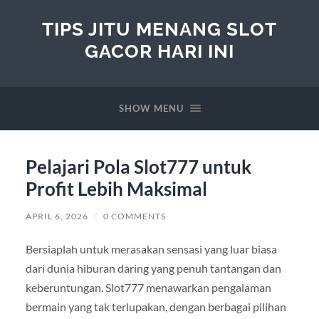
TIPS JITU MENANG SLOT
GACOR HARI INI
SHOW MENU
Pelajari Pola Slot777 untuk
Profit Lebih Maksimal
APRIL 6, 2026
/
0 COMMENTS
Bersiaplah untuk merasakan sensasi yang luar biasa
dari dunia hiburan daring yang penuh tantangan dan
keberuntungan. Slot777 menawarkan pengalaman
bermain yang tak terlupakan, dengan berbagai pilihan