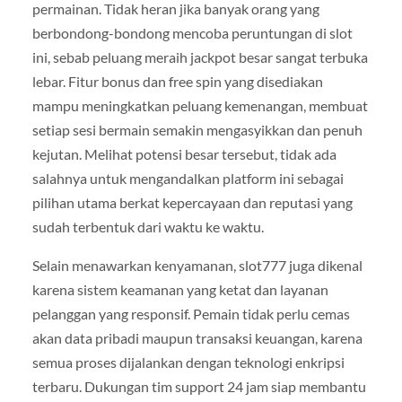
permainan. Tidak heran jika banyak orang yang
berbondong-bondong mencoba peruntungan di slot
ini, sebab peluang meraih jackpot besar sangat terbuka
lebar. Fitur bonus dan free spin yang disediakan
mampu meningkatkan peluang kemenangan, membuat
setiap sesi bermain semakin mengasyikkan dan penuh
kejutan. Melihat potensi besar tersebut, tidak ada
salahnya untuk mengandalkan platform ini sebagai
pilihan utama berkat kepercayaan dan reputasi yang
sudah terbentuk dari waktu ke waktu.
Selain menawarkan kenyamanan, slot777 juga dikenal
karena sistem keamanan yang ketat dan layanan
pelanggan yang responsif. Pemain tidak perlu cemas
akan data pribadi maupun transaksi keuangan, karena
semua proses dijalankan dengan teknologi enkripsi
terbaru. Dukungan tim support 24 jam siap membantu