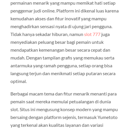
permainan menarik yang mampu memikat hati setiap
penggemar judi online. Platform ini dikenal luas karena
kemudahan akses dan fitur inovatif yang mampu
menghadirkan sensasi nyata di ujung jari pengguna.
Tidak hanya sekadar hiburan, namun
slot 777
juga
menyediakan peluang besar bagi pemain untuk
mendapatkan kemenangan besar secara cepat dan
mudah. Dengan tampilan grafis yang memukau serta
antarmuka yang ramah pengguna, setiap orang bisa
langsung terjun dan menikmati setiap putaran secara
optimal.
Berbagai macam tema dan fitur menarik menanti para
pemain saat mereka memulai petualangan di dunia
slot. Situs ini mengusung konsep modern yang mampu
bersaing dengan platform sejenis, termasuk Yumetoto
yang terkenal akan kualitas layanan dan variasi