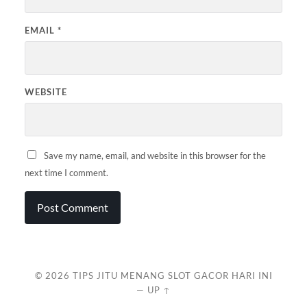
EMAIL
*
WEBSITE
Save my name, email, and website in this browser for the
next time I comment.
© 2026
TIPS JITU MENANG SLOT GACOR HARI INI
—
UP ↑