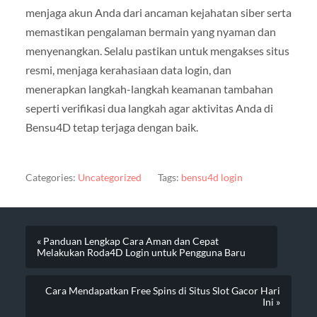
menjaga akun Anda dari ancaman kejahatan siber serta
memastikan pengalaman bermain yang nyaman dan
menyenangkan. Selalu pastikan untuk mengakses situs
resmi, menjaga kerahasiaan data login, dan
menerapkan langkah-langkah keamanan tambahan
seperti verifikasi dua langkah agar aktivitas Anda di
Bensu4D tetap terjaga dengan baik.
Categories:
Uncategorized
Tags:
bensu4d login
« Panduan Lengkap Cara Aman dan Cepat
Melakukan Roda4D Login untuk Pengguna Baru
Cara Mendapatkan Free Spins di Situs Slot Gacor Hari
Ini »