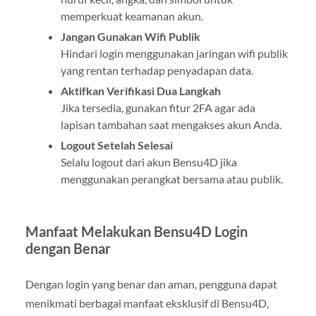
memperkuat keamanan akun.
Jangan Gunakan Wifi Publik
Hindari login menggunakan jaringan wifi publik
yang rentan terhadap penyadapan data.
Aktifkan Verifikasi Dua Langkah
Jika tersedia, gunakan fitur 2FA agar ada
lapisan tambahan saat mengakses akun Anda.
Logout Setelah Selesai
Selalu logout dari akun Bensu4D jika
menggunakan perangkat bersama atau publik.
Manfaat Melakukan Bensu4D Login
dengan Benar
Dengan login yang benar dan aman, pengguna dapat
menikmati berbagai manfaat eksklusif di Bensu4D,