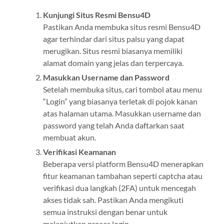
Kunjungi Situs Resmi Bensu4D
Pastikan Anda membuka situs resmi Bensu4D
agar terhindar dari situs palsu yang dapat
merugikan. Situs resmi biasanya memiliki
alamat domain yang jelas dan terpercaya.
Masukkan Username dan Password
Setelah membuka situs, cari tombol atau menu
“Login” yang biasanya terletak di pojok kanan
atas halaman utama. Masukkan username dan
password yang telah Anda daftarkan saat
membuat akun.
Verifikasi Keamanan
Beberapa versi platform Bensu4D menerapkan
fitur keamanan tambahan seperti captcha atau
verifikasi dua langkah (2FA) untuk mencegah
akses tidak sah. Pastikan Anda mengikuti
semua instruksi dengan benar untuk
melanjutkan proses login.