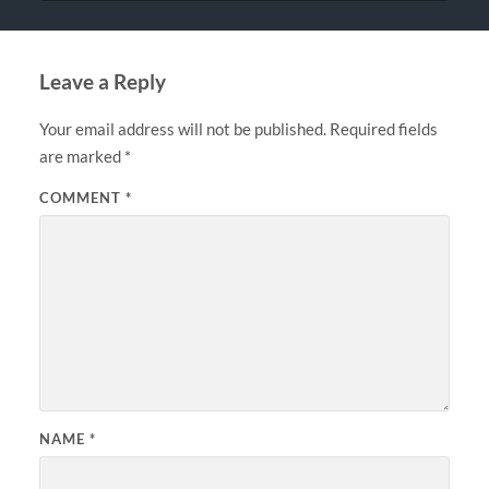
Leave a Reply
Your email address will not be published.
Required fields
are marked
*
COMMENT
*
NAME
*