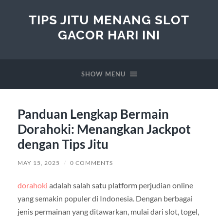
TIPS JITU MENANG SLOT
GACOR HARI INI
SHOW MENU
Panduan Lengkap Bermain
Dorahoki: Menangkan Jackpot
dengan Tips Jitu
MAY 15, 2025
/
0 COMMENTS
dorahoki
adalah salah satu platform perjudian online
yang semakin populer di Indonesia. Dengan berbagai
jenis permainan yang ditawarkan, mulai dari slot, togel,