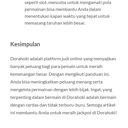
seperti slot, mencoba untuk mengamati pola
permainan bisa membantu Anda dalam
menentukan kapan waktu yang tepat untuk
memasang taruhan lebih besar.
Kesimpulan
Dorahoki adalah platform judi online yang menyajikan
banyak peluang bagi para pemain untuk meraih
kemenangan besar. Dengan mengikuti panduan ini,
Anda bisa meningkatkan peluang menang serta
mengelola permainan dengan lebih bijak. Ingat, yang
terpenting dalam bermain di Dorahoki adalah bermain
dengan cerdas dan tidak terburu-buru. Semoga artikel
ini membantu Anda untuk meraih jackpot di Dorahoki!