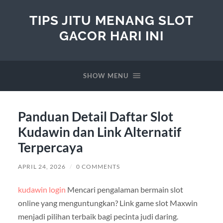
TIPS JITU MENANG SLOT
GACOR HARI INI
SHOW MENU
Panduan Detail Daftar Slot
Kudawin dan Link Alternatif
Terpercaya
APRIL 24, 2026
/
0 COMMENTS
kudawin login
Mencari pengalaman bermain slot
online yang menguntungkan? Link game slot Maxwin
menjadi pilihan terbaik bagi pecinta judi daring.